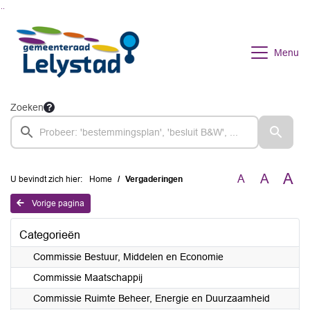
Ga naar de inhoud van deze pagina
Ga naar het zoeken
Ga naar het menu
Menu
Zoeken
A
A
A
U bevindt zich hier:
Home
Vergaderingen
Vorige pagina
Categorieën
Commissie Bestuur, Middelen en Economie
Commissie Maatschappij
Commissie Ruimte Beheer, Energie en Duurzaamheid