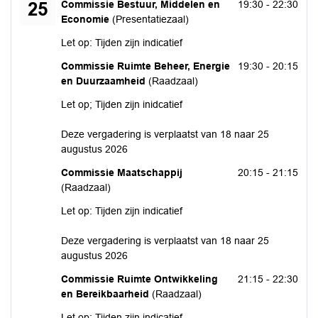
dinsdag 25 augustus 2026
Commissie Bestuur, Middelen en
19:30 - 22:30
25
Economie
(Presentatiezaal)
Let op: Tijden zijn indicatief
dinsdag 25 augustus 2026
Commissie Ruimte Beheer, Energie
19:30 - 20:15
en Duurzaamheid
(Raadzaal)
Let op; Tijden zijn inidcatief
Deze vergadering is verplaatst van 18 naar 25
augustus 2026
dinsdag 25 augustus 2026
Commissie Maatschappij
20:15 - 21:15
(Raadzaal)
Let op: Tijden zijn indicatief
Deze vergadering is verplaatst van 18 naar 25
augustus 2026
dinsdag 25 augustus 2026
Commissie Ruimte Ontwikkeling
21:15 - 22:30
en Bereikbaarheid
(Raadzaal)
Let op: Tijden zijn indicatief