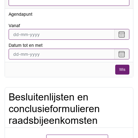
Agendapunt
vanaf
Selecte
een
Datum tot en met
datum
vanaf
Selecte
een
datum
Wis
tot
en
met
Besluitenlijsten en
conclusieformulieren
raadsbijeenkomsten