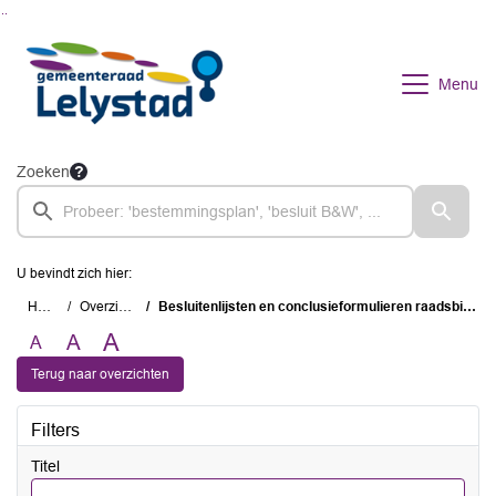
Ga naar de inhoud van deze pagina
Ga naar het zoeken
Ga naar het menu
Menu
Zoeken
U bevindt zich hier:
Home
Overzichten
Besluitenlijsten en conclusieformulieren raadsbijeenkomsten
A
A
A
Terug naar overzichten
Filters
Titel