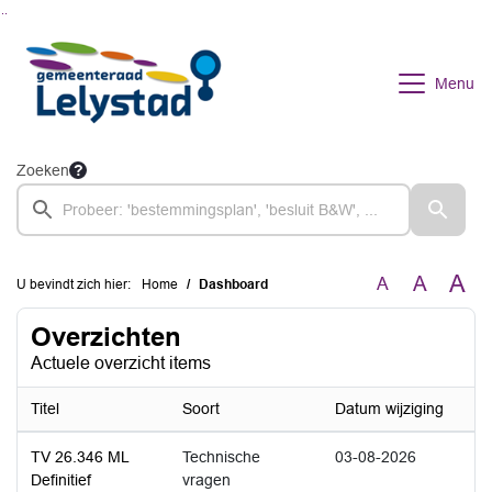
Ga naar de inhoud van deze pagina
Ga naar het zoeken
Ga naar het menu
Menu
Zoeken
A
A
A
U bevindt zich hier:
Home
Dashboard
Overzichten
Actuele overzicht items
Titel
Soort
Datum wijziging
TV 26.346 ML
Technische
03-08-2026
Definitief
vragen