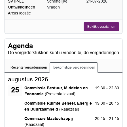
SV IP-LL
Schriftelijke
24-07-2026
Ontwikkelingen
Vragen
Arcus locatie
Bekijk overzichten
Agenda
De vergaderstukken kunt u vinden bij de vergaderingen
Recente vergaderingen
Toekomstige vergaderingen
augustus 2026
dinsdag 25 augustus 2026
Commissie Bestuur, Middelen en
19:30 - 22:30
25
Economie
(Presentatiezaal)
dinsdag 25 augustus 2026
Commissie Ruimte Beheer, Energie
19:30 - 20:15
en Duurzaamheid
(Raadzaal)
dinsdag 25 augustus 2026
Commissie Maatschappij
20:15 - 21:15
(Raadzaal)