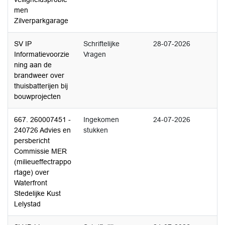
men
Zilverparkgarage
SV IP
Schriftelijke
28-07-2026
Informatievoorzie
Vragen
ning aan de
brandweer over
thuisbatterijen bij
bouwprojecten
667. 260007451 -
Ingekomen
24-07-2026
240726 Advies en
stukken
persbericht
Commissie MER
(milieueffectrappo
rtage) over
Waterfront
Stedelijke Kust
Lelystad