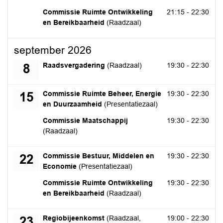
dinsdag 25 augustus 2026
Commissie Ruimte Ontwikkeling
21:15 - 22:30
en Bereikbaarheid
(Raadzaal)
september 2026
dinsdag 8 september 2026
Raadsvergadering
(Raadzaal)
19:30 - 22:30
8
dinsdag 15 september 2026
Commissie Ruimte Beheer, Energie
19:30 - 22:30
15
en Duurzaamheid
(Presentatiezaal)
dinsdag 15 september 2026
Commissie Maatschappij
19:30 - 22:30
(Raadzaal)
dinsdag 22 september 2026
Commissie Bestuur, Middelen en
19:30 - 22:30
22
Economie
(Presentatiezaal)
dinsdag 22 september 2026
Commissie Ruimte Ontwikkeling
19:30 - 22:30
en Bereikbaarheid
(Raadzaal)
woensdag 23 september 2026
Regiobijeenkomst
(Raadzaal,
19:00 - 22:30
23