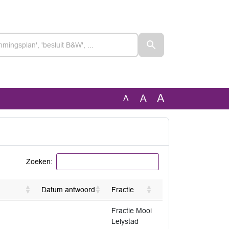
A
A
A
Zoeken:
Datum antwoord
Fractie
Fractie Mooi
Lelystad