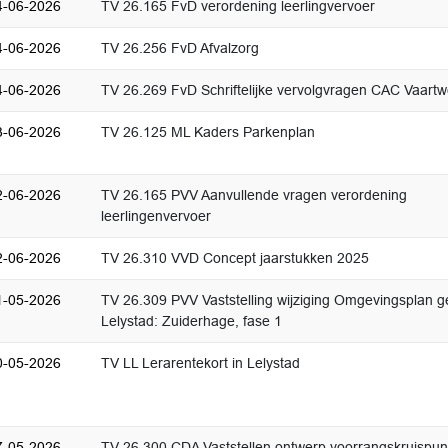
4-06-2026
TV 26.165 FvD verordening leerlingvervoer
4-06-2026
TV 26.256 FvD Afvalzorg
4-06-2026
TV 26.269 FvD Schriftelijke vervolgvragen CAC Vaart
3-06-2026
TV 26.125 ML Kaders Parkenplan
2-06-2026
TV 26.165 PVV Aanvullende vragen verordening
leerlingenvervoer
2-06-2026
TV 26.310 VVD Concept jaarstukken 2025
1-05-2026
TV 26.309 PVV Vaststelling wijziging Omgevingsplan 
Lelystad: Zuiderhage, fase 1
0-05-2026
TV LL Lerarentekort in Lelystad
7-05-2026
TV 26.300 CDA Vaststellen ontwerp voorrangskruispun