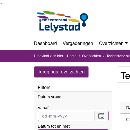
Ga naar de inhoud van deze pagina
Ga naar het zoeken
Ga naar het menu
Dashboard
Vergaderingen
Overzichten
U bevindt zich hier:
Home
Overzichten
Technische v
Terug naar overzichten
Te
Filters
Datum vraag
vanaf
D
Selecteer
0
een
Datum tot en met
datum