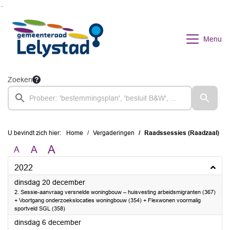
Ga naar de inhoud van deze pagina
Ga naar het zoeken
Ga naar het menu
Menu
Zoeken
U bevindt zich hier:
Home
Vergaderingen
Raadssessies (Raadzaal)
A
A
A
2022
2022
dinsdag 20 december
2. Sessie-aanvraag versnelde woningbouw – huisvesting arbeidsmigranten (367)
+ Voortgang onderzoekslocaties woningbouw (354) + Flexwonen voormalig
sportveld SGL (358)
2022
dinsdag 6 december