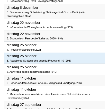
6. Sessieaanvraag Extra Beveiligde zittingszaal
2022
dinsdag 6 december
3. Sessieaanvraag Ontwikkeling Stationsgebied Oost + Participatie
Stationsgebied Oost
2022
dinsdag 22 november
5. Informatienota Woningbouw in de 5e versnelling (333)
2022
dinsdag 22 november
3. Economisch Perspectief Lelystad 2030 (340)
2022
dinsdag 25 oktober
7. Programmabegroting 2023
2022
dinsdag 25 oktober
6. Reactie op Strategische agenda Flevoland 1.0 (293)
2022
dinsdag 25 oktober
3. Aanvraag sessie reclamebelasting (310)
2022
dinsdag 11 oktober
6. Benen-op-tafel-sessie Porteum - Veiligheid & Voortgang (286)
2022
dinsdag 11 oktober
3. Masterclass voor raadsleden door Liander over Elektriciteitsnetwerk
Flevoland/Lelystad
2022
dinsdag 27 september