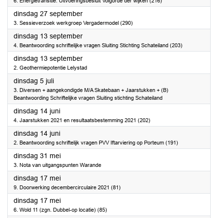
6. Energietransitie: Uitvoeringsbesluit Volgorde der wijken (216)
2022
dinsdag 27 september
3. Sessieverzoek werkgroep Vergadermodel (290)
2022
dinsdag 13 september
4. Beantwoording schriftelijke vragen Sluiting Stichting Schateiland (203)
2022
dinsdag 13 september
2. Geothermiepotentie Lelystad
2022
dinsdag 5 juli
3. Diversen + aangekondigde M/A Skatebaan + Jaarstukken + (B)
Beantwoording Schriftelijke vragen Sluiting stichting Schateiland
2022
dinsdag 14 juni
4. Jaarstukken 2021 en resultaatsbestemming 2021 (202)
2022
dinsdag 14 juni
2. Beantwoording schriftelijk vragen PVV Iftarviering op Porteum (191)
2022
dinsdag 31 mei
3. Nota van uitgangspunten Warande
2022
dinsdag 17 mei
9. Doorwerking decembercirculaire 2021 (81)
2022
dinsdag 17 mei
6. Wold 11 (zgn. Dubbel-op locatie) (85)