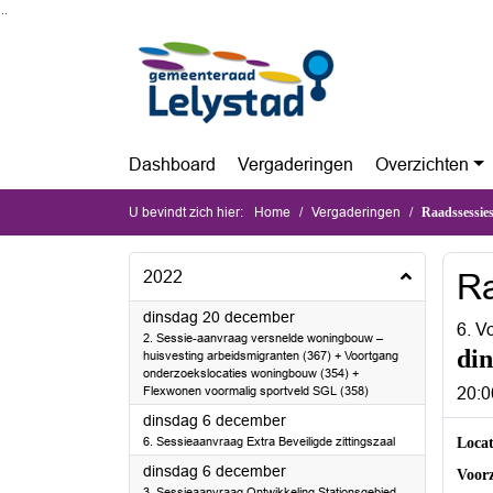
Ga naar de inhoud van deze pagina
Ga naar het zoeken
Ga naar het menu
Dashboard
Vergaderingen
Overzichten
U bevindt zich hier:
Home
Vergaderingen
Raadssessi
2022
Ra
2022
dinsdag 20 december
6. V
2. Sessie-aanvraag versnelde woningbouw –
di
huisvesting arbeidsmigranten (367) + Voortgang
onderzoekslocaties woningbouw (354) +
20:0
Flexwonen voormalig sportveld SGL (358)
2022
dinsdag 6 december
Loca
6. Sessieaanvraag Extra Beveiligde zittingszaal
Voorz
2022
dinsdag 6 december
3. Sessieaanvraag Ontwikkeling Stationsgebied
Toel