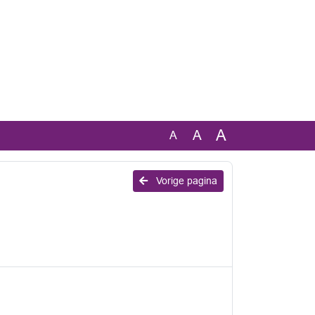
A
A
A
Vorige pagina