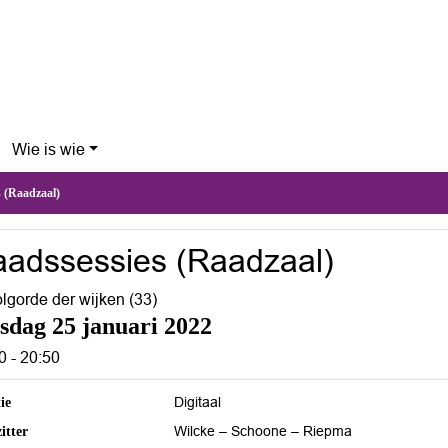
Wie is wie
es (Raadzaal)
adssessies (Raadzaal)
olgorde der wijken (33)
nsdag 25 januari 2022
0 - 20:50
tie
Digitaal
itter
Wilcke – Schoone – Riepma
ichting
Sessie 6 - Volgorde der wijken (33)