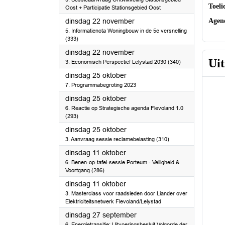
Oost + Participatie Stationsgebied Oost
Age
2022
dinsdag 22 november
5. Informatienota Woningbouw in de 5e versnelling
(333)
2022
dinsdag 22 november
Ui
3. Economisch Perspectief Lelystad 2030 (340)
2022
dinsdag 25 oktober
7. Programmabegroting 2023
2022
dinsdag 25 oktober
6. Reactie op Strategische agenda Flevoland 1.0
(293)
2022
dinsdag 25 oktober
3. Aanvraag sessie reclamebelasting (310)
2022
dinsdag 11 oktober
6. Benen-op-tafel-sessie Porteum - Veiligheid &
Voortgang (286)
2022
dinsdag 11 oktober
3. Masterclass voor raadsleden door Liander over
Elektriciteitsnetwerk Flevoland/Lelystad
2022
dinsdag 27 september
6. Energietransitie: Uitvoeringsbesluit Volgorde der