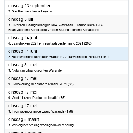
2022
dinsdag 13 september
2. Geothermiepotentie Lelystad
2022
dinsdag 5 juli
3. Diversen + aangekondigde M/A Skatebaan + Jaarstukken + (B)
Beantwoording Schriftelijke vragen Sluiting stichting Schateiland
2022
dinsdag 14 juni
4. Jaarstukken 2021 en resultaatsbestemming 2021 (202)
2022
dinsdag 14 juni
2. Beantwoording schriftelijk vragen PVV Iftarviering op Porteum (191)
2022
dinsdag 31 mei
3. Nota van uitgangspunten Warande
2022
dinsdag 17 mei
9. Doorwerking decembercirculaire 2021 (81)
2022
dinsdag 17 mei
6. Wold 11 (zgn. Dubbel-op locatie) (85)
2022
dinsdag 17 mei
3. Informatienota motie Eiland Warande (156)
2022
dinsdag 8 maart
3. Vervolg bespreking woningbouwversnelling
2022