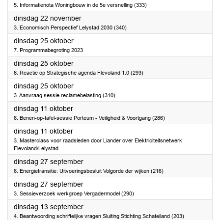
5. Informatienota Woningbouw in de 5e versnelling (333)
2022
dinsdag 22 november
3. Economisch Perspectief Lelystad 2030 (340)
2022
dinsdag 25 oktober
7. Programmabegroting 2023
2022
dinsdag 25 oktober
6. Reactie op Strategische agenda Flevoland 1.0 (293)
2022
dinsdag 25 oktober
3. Aanvraag sessie reclamebelasting (310)
2022
dinsdag 11 oktober
6. Benen-op-tafel-sessie Porteum - Veiligheid & Voortgang (286)
2022
dinsdag 11 oktober
3. Masterclass voor raadsleden door Liander over Elektriciteitsnetwerk
Flevoland/Lelystad
2022
dinsdag 27 september
6. Energietransitie: Uitvoeringsbesluit Volgorde der wijken (216)
2022
dinsdag 27 september
3. Sessieverzoek werkgroep Vergadermodel (290)
2022
dinsdag 13 september
4. Beantwoording schriftelijke vragen Sluiting Stichting Schateiland (203)