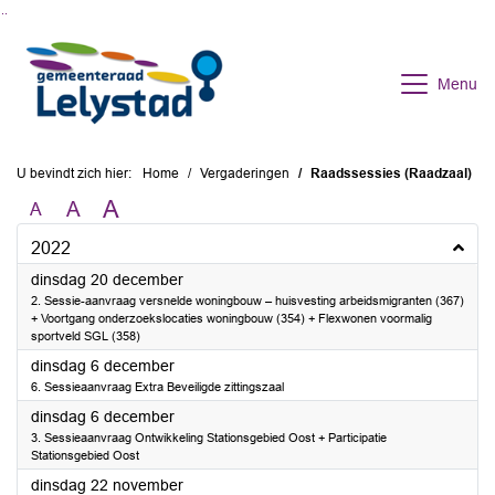
Ga naar de inhoud van deze pagina
Ga naar het zoeken
Ga naar het menu
Menu
U bevindt zich hier:
Home
Vergaderingen
Raadssessies (Raadzaal)
A
A
A
2022
2022
dinsdag 20 december
2. Sessie-aanvraag versnelde woningbouw – huisvesting arbeidsmigranten (367)
+ Voortgang onderzoekslocaties woningbouw (354) + Flexwonen voormalig
sportveld SGL (358)
2022
dinsdag 6 december
6. Sessieaanvraag Extra Beveiligde zittingszaal
2022
dinsdag 6 december
3. Sessieaanvraag Ontwikkeling Stationsgebied Oost + Participatie
Stationsgebied Oost
2022
dinsdag 22 november