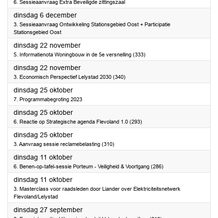
6. Sessieaanvraag Extra Beveiligde zittingszaal
2022
dinsdag 6 december
3. Sessieaanvraag Ontwikkeling Stationsgebied Oost + Participatie
Stationsgebied Oost
2022
dinsdag 22 november
5. Informatienota Woningbouw in de 5e versnelling (333)
2022
dinsdag 22 november
3. Economisch Perspectief Lelystad 2030 (340)
2022
dinsdag 25 oktober
7. Programmabegroting 2023
2022
dinsdag 25 oktober
6. Reactie op Strategische agenda Flevoland 1.0 (293)
2022
dinsdag 25 oktober
3. Aanvraag sessie reclamebelasting (310)
2022
dinsdag 11 oktober
6. Benen-op-tafel-sessie Porteum - Veiligheid & Voortgang (286)
2022
dinsdag 11 oktober
3. Masterclass voor raadsleden door Liander over Elektriciteitsnetwerk
Flevoland/Lelystad
2022
dinsdag 27 september