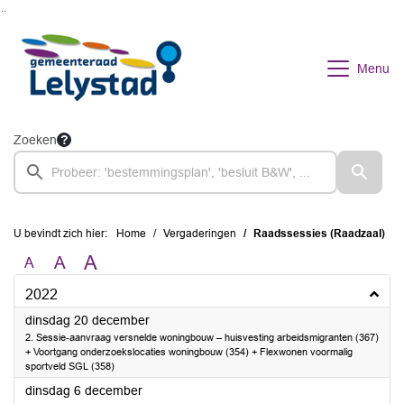
Ga naar de inhoud van deze pagina
Ga naar het zoeken
Ga naar het menu
Menu
Zoeken
U bevindt zich hier:
Home
Vergaderingen
Raadssessies (Raadzaal)
A
A
A
2022
2022
dinsdag 20 december
2. Sessie-aanvraag versnelde woningbouw – huisvesting arbeidsmigranten (367)
+ Voortgang onderzoekslocaties woningbouw (354) + Flexwonen voormalig
sportveld SGL (358)
2022
dinsdag 6 december