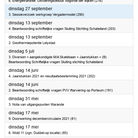
6. Energietransitie: Uitvoeringsbesluit Volgorde der wijken (216)
2022
dinsdag 27 september
3. Sessieverzoek werkgroep Vergadermodel (290)
2022
dinsdag 13 september
4. Beantwoording schriftelijke vragen Sluiting Stichting Schateiland (203)
2022
dinsdag 13 september
2. Geothermiepotentie Lelystad
2022
dinsdag 5 juli
3. Diversen + aangekondigde M/A Skatebaan + Jaarstukken + (B)
Beantwoording Schriftelijke vragen Sluiting stichting Schateiland
2022
dinsdag 14 juni
4. Jaarstukken 2021 en resultaatsbestemming 2021 (202)
2022
dinsdag 14 juni
2. Beantwoording schriftelijk vragen PVV Iftarviering op Porteum (191)
2022
dinsdag 31 mei
3. Nota van uitgangspunten Warande
2022
dinsdag 17 mei
9. Doorwerking decembercirculaire 2021 (81)
2022
dinsdag 17 mei
6. Wold 11 (zgn. Dubbel-op locatie) (85)