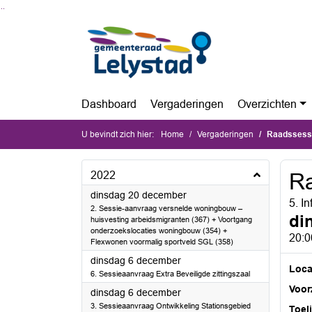
Ga naar de inhoud van deze pagina
Ga naar het zoeken
Ga naar het menu
Dashboard
Vergaderingen
Overzichten
U bevindt zich hier:
Home
Vergaderingen
Raadssessi
2022
Ra
2022
dinsdag 20 december
5. I
2. Sessie-aanvraag versnelde woningbouw –
di
huisvesting arbeidsmigranten (367) + Voortgang
onderzoekslocaties woningbouw (354) +
20:0
Flexwonen voormalig sportveld SGL (358)
2022
dinsdag 6 december
Loca
6. Sessieaanvraag Extra Beveiligde zittingszaal
Voorz
2022
dinsdag 6 december
3. Sessieaanvraag Ontwikkeling Stationsgebied
Toel