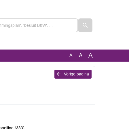
A
A
A
Vorige pagina
snelling (333)