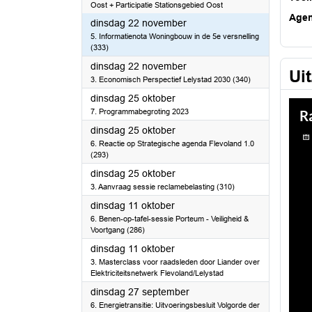
Oost + Participatie Stationsgebied Oost
Age
2022
dinsdag 22 november
5. Informatienota Woningbouw in de 5e versnelling
(333)
2022
dinsdag 22 november
Ui
3. Economisch Perspectief Lelystad 2030 (340)
2022
dinsdag 25 oktober
7. Programmabegroting 2023
2022
dinsdag 25 oktober
6. Reactie op Strategische agenda Flevoland 1.0
(293)
2022
dinsdag 25 oktober
3. Aanvraag sessie reclamebelasting (310)
2022
dinsdag 11 oktober
6. Benen-op-tafel-sessie Porteum - Veiligheid &
Voortgang (286)
2022
dinsdag 11 oktober
3. Masterclass voor raadsleden door Liander over
Elektriciteitsnetwerk Flevoland/Lelystad
2022
dinsdag 27 september
6. Energietransitie: Uitvoeringsbesluit Volgorde der