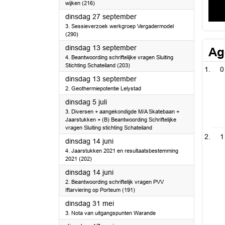
wijken (216)
2022
dinsdag 27 september
3. Sessieverzoek werkgroep Vergadermodel
(290)
2022
dinsdag 13 september
Ag
4. Beantwoording schriftelijke vragen Sluiting
Stichting Schateiland (203)
0
2022
dinsdag 13 september
2. Geothermiepotentie Lelystad
2022
dinsdag 5 juli
3. Diversen + aangekondigde M/A Skatebaan +
Jaarstukken + (B) Beantwoording Schriftelijke
vragen Sluiting stichting Schateiland
1
2022
dinsdag 14 juni
4. Jaarstukken 2021 en resultaatsbestemming
2021 (202)
2022
dinsdag 14 juni
2. Beantwoording schriftelijk vragen PVV
Iftarviering op Porteum (191)
2022
dinsdag 31 mei
3. Nota van uitgangspunten Warande