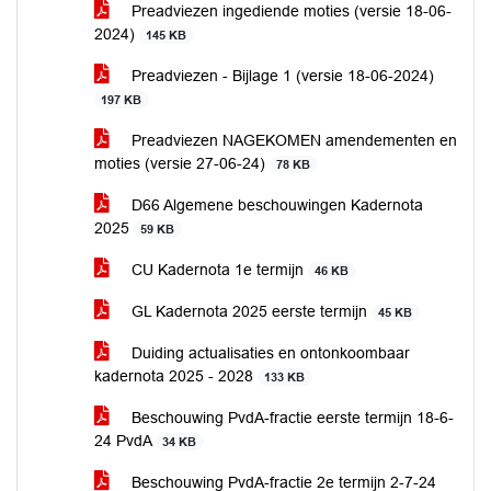
Preadviezen ingediende moties (versie 18-06-
2024)
145 KB
Preadviezen - Bijlage 1 (versie 18-06-2024)
197 KB
Preadviezen NAGEKOMEN amendementen en
moties (versie 27-06-24)
78 KB
D66 Algemene beschouwingen Kadernota
2025
59 KB
CU Kadernota 1e termijn
46 KB
GL Kadernota 2025 eerste termijn
45 KB
Duiding actualisaties en ontonkoombaar
kadernota 2025 - 2028
133 KB
Beschouwing PvdA-fractie eerste termijn 18-6-
24 PvdA
34 KB
Beschouwing PvdA-fractie 2e termijn 2-7-24