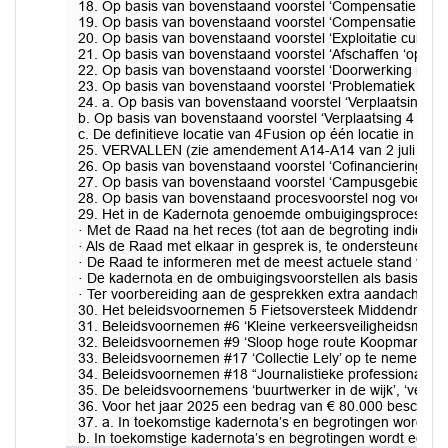
18. Op basis van bovenstaand voorstel ‘Compensatie stijg
19. Op basis van bovenstaand voorstel ‘Compensatie infla
20. Op basis van bovenstaand voorstel ‘Exploitatie cultuu
21. Op basis van bovenstaand voorstel ‘Afschaffen ‘opsch
22. Op basis van bovenstaand voorstel ‘Doorwerking mei- 
23. Op basis van bovenstaand voorstel ‘Problematiek achte
24. a. Op basis van bovenstaand voorstel ‘Verplaatsing 4 F
b. Op basis van bovenstaand voorstel ‘Verplaatsing 4 Fus
c. De definitieve locatie van 4Fusion op één locatie in het 
25. VERVALLEN (zie amendement A14-A14 van 2 juli 2024
26. Op basis van bovenstaand voorstel ‘Cofinanciering Vo
27. Op basis van bovenstaand voorstel ‘Campusgebied Mi
28. Op basis van bovenstaand procesvoorstel nog voor het
29. Het in de Kadernota genoemde ombuigingsproces als vo
· Met de Raad na het reces (tot aan de begroting indien n
· Als de Raad met elkaar in gesprek is, te ondersteunen va
· De Raad te informeren met de meest actuele stand van z
· De kadernota en de ombuigingsvoorstellen als basis te 
· Ter voorbereiding aan de gesprekken extra aandacht (co
30. Het beleidsvoornemen 5 Fietsoversteek Middendreef 
31. Beleidsvoornemen #6 ‘Kleine verkeersveiligheidsmaatr
32. Beleidsvoornemen #9 ‘Sloop hoge route Koopmanshof’ 
33. Beleidsvoornemen #17 ‘Collectie Lely’ op te nemen in
34. Beleidsvoornemen #18 “Journalistieke professionalise
35. De beleidsvoornemens ‘buurtwerker in de wijk’, ‘verst
36. Voor het jaar 2025 een bedrag van € 80.000 beschikbaa
37. a. In toekomstige kadernota’s en begrotingen wordt de
b. In toekomstige kadernota’s en begrotingen wordt een ap