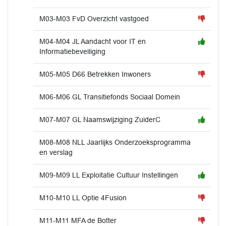
M03-M03 FvD Overzicht vastgoed
M04-M04 JL Aandacht voor IT en
Informatiebeveiliging
M05-M05 D66 Betrekken Inwoners
M06-M06 GL Transitiefonds Sociaal Domein
M07-M07 GL Naamswijziging ZuiderC
M08-M08 NLL Jaarlijks Onderzoeksprogramma
en verslag
M09-M09 LL Exploitatie Cultuur Instellingen
M10-M10 LL Optie 4Fusion
M11-M11 MFA de Botter