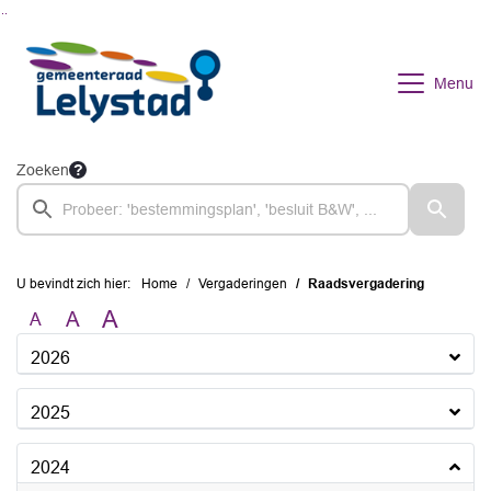
Ga naar de inhoud van deze pagina
Ga naar het zoeken
Ga naar het menu
Menu
Zoeken
U bevindt zich hier:
Home
Vergaderingen
Raadsvergadering
A
A
A
2026
2025
2024