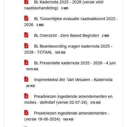
BL Kadernota 2025 - 2028 (versie vóór
raadsbehandeling)
3 MB
BL Tussentijdse evaluatie raadsakkoord 2022 -
2026
3 MB
BL Overzicht - Zero Based Begroten
2 MB
BL Beantwoording vragen kadernota 2025 -
2028 - TOTAAL
326 KB
BL Presentatie kadernota 2025 - 2028 - 4 juni
1015 KB
Inspreektekst dhr. Van Veluwen - Kadernota
24 KB
Preadviezen ingediende amendementen en
moties - definitief (versie 02-07-24)
376 KB
Preadviezen ingediende amendementen -
(versie 18-06-2024)
169 KB