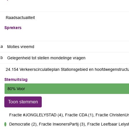
Raadsactualiteit
Sprekers
.a
Moties vreemd
.b
Gelegenheid tot stellen mondelinge vragen
Stemuitslag
80% Voor
Toon stemmen
Fractie #JONGLELYSTAD (4), Fractie CDA (1), Fractie ChristenUni
Democratie (2), Fractie InwonersPartij (3), Fractie Leefbaar Lelyst
voor