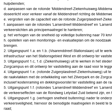
hulpdiensten;
d. aanpassen van de rotonde ‘Middendreef-Ziekenhuisweg-Middenwe
doseerlicht voor verkeer vanaf de Middendreef richting de Middenw
e. vergroten van de capaciteit van de rotonde Zuigerplasdreef-Ziek
f. aanpassen van de rotondes ‘Larserdreef-Middendreef’ en ‘Larserd
verkeerslichten als principemaatregel te hanteren;
g. het verhogen van de snelheid op volledige buitenring naar 70 km/
h. opstellen van een monitorings- en evaluatieplan om de noodzaak
brengen.
2. Uitgangspunt 1.a. en 1.b. (Visarenddreef-Stationslaan) uit te we
infrastructuur van het Stationsgebied West en dit ontwerp ter vastste
3. Uitgangspunt 1.c, 1.d. (Ziekenhuisweg) uit te werken in het sted
Zorgcampus en dit ontwerp ter vaststelling aan de raad voor te legg
4. Uitgangspunt 1.e. (rotonde Zuigerplasdreef-Ziekenhuisweg) uit t
de raakvlakken met de ontwikkeling van het Zilverpark en de Zorgc
inclusief kostenraming en dekkingsvoorstel ter vaststelling aan de r
5. Uitgangspunt 1.f. (rotondes ‘Larserdreef-Middendreef’ en ‘Larserd
de verkeerseffecten van de Rondweg Lelystad Zuid bekend zijn, en te
6. Uitgangspunt 1.g. (verhogen snelheid buitenring) nader te onder
verkeersveiligheid, hiervoor de benodigde maatregelen in beeld te b
raad;