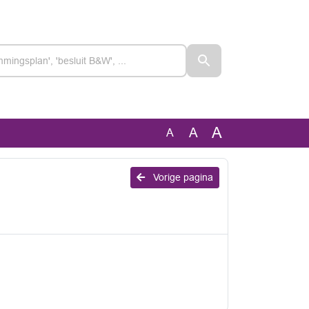
A
A
A
Vorige pagina