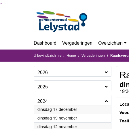
Ga naar de inhoud van deze pagina
Ga naar het zoeken
Ga naar het menu
Dashboard
Vergaderingen
Overzichten
U bevindt zich hier:
Home
Vergaderingen
Raadsverg
2026
Ra
di
2025
19:3
2024
Loca
2024
dinsdag 17 december
Voorz
2024
dinsdag 19 november
Toel
2024
dinsdag 12 november