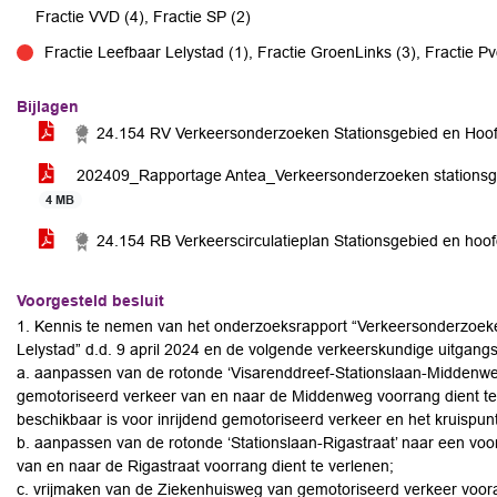
Fractie VVD (4), Fractie SP (2)
Fractie Leefbaar Lelystad (1), Fractie GroenLinks (3), Fractie Pv
tegen
Bijlagen
24.154 RV Verkeersonderzoeken Stationsgebied en Hoo
202409_Rapportage Antea_Verkeersonderzoeken stationsge
4 MB
24.154 RB Verkeerscirculatieplan Stationsgebied en ho
Voorgesteld besluit
1. Kennis te nemen van het onderzoeksrapport “Verkeersonderzoek
Lelystad” d.d. 9 april 2024 en de volgende verkeerskundige uitgangsp
a. aanpassen van de rotonde ‘Visarenddreef-Stationslaan-Middenweg
gemotoriseerd verkeer van en naar de Middenweg voorrang dient te v
beschikbaar is voor inrijdend gemotoriseerd verkeer en het kruispun
b. aanpassen van de rotonde ‘Stationslaan-Rigastraat’ naar een voo
van en naar de Rigastraat voorrang dient te verlenen;
c. vrijmaken van de Ziekenhuisweg van gemotoriseerd verkeer voor