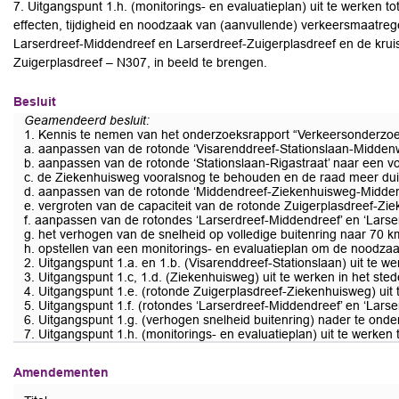
7. Uitgangspunt 1.h. (monitorings- en evaluatieplan) uit te werken t
effecten, tijdigheid en noodzaak van (aanvullende) verkeersmaatre
Larserdreef-Middendreef en Larserdreef-Zuigerplasdreef en de kru
Zuigerplasdreef – N307, in beeld te brengen.
Besluit
Geamendeerd besluit:
1. Kennis te nemen van het onderzoeksrapport “Verkeersonderzoek
a. aanpassen van de rotonde ‘Visarenddreef-Stationslaan-Middenwe
b. aanpassen van de rotonde ‘Stationslaan-Rigastraat’ naar een vo
c. de Ziekenhuisweg vooralsnog te behouden en de raad meer duide
d. aanpassen van de rotonde ‘Middendreef-Ziekenhuisweg-Middenw
e. vergroten van de capaciteit van de rotonde Zuigerplasdreef-Zi
f. aanpassen van de rotondes ‘Larserdreef-Middendreef’ en ‘Larser
g. het verhogen van de snelheid op volledige buitenring naar 70 k
h. opstellen van een monitorings- en evaluatieplan om de noodza
2. Uitgangspunt 1.a. en 1.b. (Visarenddreef-Stationslaan) uit te w
3. Uitgangspunt 1.c, 1.d. (Ziekenhuisweg) uit te werken in het st
4. Uitgangspunt 1.e. (rotonde Zuigerplasdreef-Ziekenhuisweg) uit
5. Uitgangspunt 1.f. (rotondes ‘Larserdreef-Middendreef’ en ‘Larse
6. Uitgangspunt 1.g. (verhogen snelheid buitenring) nader te onde
7. Uitgangspunt 1.h. (monitorings- en evaluatieplan) uit te werk
Amendementen