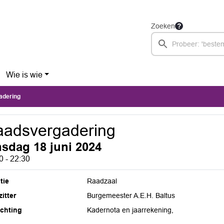
Zoeken
Wie is wie
adering
adsvergadering
nsdag 18 juni 2024
0 - 22:30
tie
Raadzaal
itter
Burgemeester A.E.H. Baltus
ichting
Kadernota en jaarrekening,