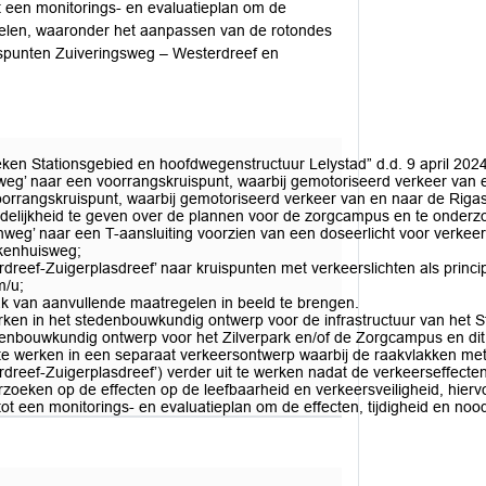
ot een monitorings- en evaluatieplan om de
gelen, waaronder het aanpassen van de rotondes
ispunten Zuiveringsweg – Westerdreef en
en Stationsgebied en hoofdwegenstructuur Lelystad” d.d. 9 april 2024
g’ naar een voorrangskruispunt, waarbij gemotoriseerd verkeer van en 
orrangskruispunt, waarbij gemotoriseerd verkeer van en naar de Rigast
lijkheid te geven over de plannen voor de zorgcampus en te onderzoeke
eg’ naar een T-aansluiting voorzien van een doseerlicht voor verkeer
ekenhuisweg;
dreef-Zuigerplasdreef’ naar kruispunten met verkeerslichten als princ
m/u;
ak van aanvullende maatregelen in beeld te brengen.
erken in het stedenbouwkundig ontwerp voor de infrastructuur van het S
edenbouwkundig ontwerp voor het Zilverpark en/of de Zorgcampus en dit 
 te werken in een separaat verkeersontwerp waarbij de raakvlakken met 
rdreef-Zuigerplasdreef’) verder uit te werken nadat de verkeerseffecte
rzoeken op de effecten op de leefbaarheid en verkeersveiligheid, hierv
en tot een monitorings- en evaluatieplan om de effecten, tijdigheid e