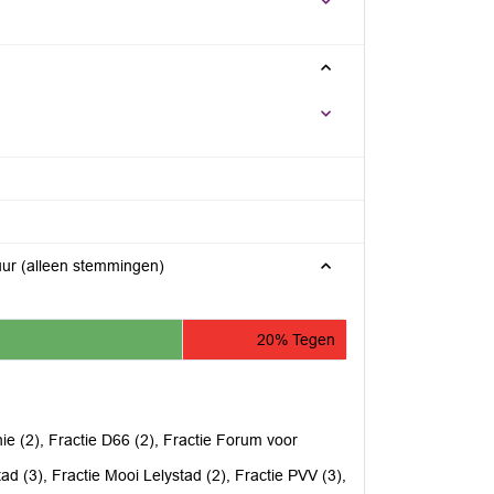
24.154 Verkeerscirculatieplan Stationsgebied en hoofdwegenstructuur (alleen stemmingen)
20% Tegen
e (2), Fractie D66 (2), Fractie Forum voor
ad (3), Fractie Mooi Lelystad (2), Fractie PVV (3),