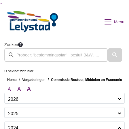
Ga naar de inhoud van deze pagina
Ga naar het zoeken
Ga naar het menu
Menu
Zoeken
U bevindt zich hier:
Home
Vergaderingen
Commissie Bestuur, Middelen en Economie
A
A
A
2026
2025
2024