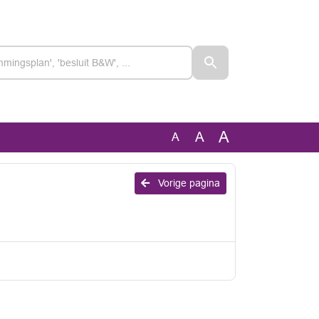
A
A
A
Vorige pagina