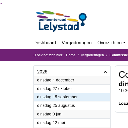
Ga naar de inhoud van deze pagina
Ga naar het zoeken
Ga naar het menu
Dashboard
Vergaderingen
Overzichten
U bevindt zich hier:
Home
Vergaderingen
Commissie
2026
Co
2026
dinsdag 1 december
di
2026
dinsdag 27 oktober
19:3
2026
dinsdag 15 september
Loca
2026
dinsdag 25 augustus
2026
dinsdag 9 juni
2026
dinsdag 12 mei