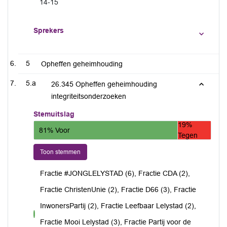
14-15
Sprekers
5
Opheffen geheimhouding
5.a
26.345 Opheffen geheimhouding
integriteitsonderzoeken
Stemuitslag
19%
81% Voor
Tegen
Toon stemmen
Fractie #JONGLELYSTAD (6), Fractie CDA (2),
Fractie ChristenUnie (2), Fractie D66 (3), Fractie
InwonersPartij (2), Fractie Leefbaar Lelystad (2),
voor
Fractie Mooi Lelystad (3), Fractie Partij voor de