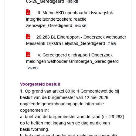
05-26_Geredigeerd
153 KB
III. Memo AKD openbaarheidsvraagstuk
integriteitsonderzoeken; reactie
zienswijze_Geredigeerd
913 KB
26.283 BL Eindrapport - Onderzoek wethouder
Messelink-Dijkstra Lelystad_Geredigeerd
7 MB
IV. Geredigeerd eindrapport Onderzoek
meldingen wethouder Grimbergen_Geredigeerd
26 MB
Voorgesteld besluit
1. Op grond van artikel 89 lid 4 Gemeentewet de bij
besluit van de burgemeester van 12 mei 2026
opgelegde geheimhouding op de informatie
opgenomen in:
a. brief van de burgemeester aan de raad (nr. 26.283)
op te heffen met ingang van de dag na die van
besluitvorming.
b. het eindrapport onderzoek meldingen voormalig