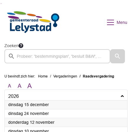
Ga naar de inhoud van deze pagina
Ga naar het zoeken
Ga naar het menu
Menu
Zoeken
U bevindt zich hier:
Home
Vergaderingen
Raadsvergadering
A
A
A
2026
2026
dinsdag 15 december
2026
dinsdag 24 november
2026
donderdag 12 november
2026
dinsdag 10 november