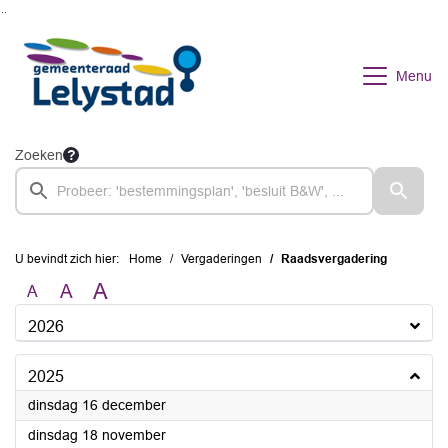
Ga naar de inhoud van deze pagina
Ga naar het zoeken
Ga naar het menu
Menu
Zoeken
U bevindt zich hier:
Home
Vergaderingen
Raadsvergadering
A
A
A
2026
2025
2025
dinsdag 16 december
2025
dinsdag 18 november