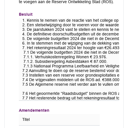
te voegen aan de Reserve Ontwikkeling Stad (ROS).
Besluit
1. Kennis te nemen van de reactie van het college op de 
2. Een stelselwijziging door te voeren voor de waarderin
3. De jaarstukken 2024 vast te stellen en kennis te neme
4. De definitieve doorschuifbudgetten uit de decembernoti
5. De volgende budgetten 2024 die niet in de Decemberno
6. In te stemmen met de wijziging van de dekking van he
7. Het rekeningresultaat 2024 ter hoogte van €26.493.659
7.1 De volgende budgetten 2024 die niet in de Decembern
7.1.1. Verhuiskostenregeling Wonen € 23.976.
7.1.2. Subsidieregeling Asbestdaken € 87.000.
7.1.3 Nationaal Programma Leefbaarheid en Veiligheid €
7.2 Aanvulling te doen op de reserve bestemd voor doors
7.3 Instellen van een reserve voor grondexploitaties en d
7.4 De vrijgevallen middelen uit de ROS ad. €388.000 ten
7.5 De Algemene reserve niet verder aan te vullen omdat 
7.6 Het geoormerkte “Raadsbudget” binnen de ROS aan te 
7.7 Het resterende bedrag uit het rekeningresultaat toe 
Amendementen
Titel