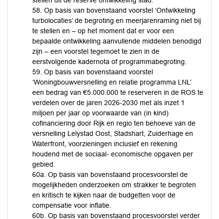
stellen uit de reserve ontwikkeling stad.
58. Op basis van bovenstaand voorstel ‘Ontwikkeling
turbolocaties’ de begroting en meerjarenraming niet bij
te stellen en – op het moment dat er voor een
bepaalde ontwikkeling aanvullende middelen benodigd
zijn – een voorstel tegemoet te zien in de
eerstvolgende kadernota of programmabegroting.
59. Op basis van bovenstaand voorstel
‘Woningbouwversnelling en relatie programma LNL’
een bedrag van €5.000.000 te reserveren in de ROS te
verdelen over de jaren 2026-2030 met als inzet 1
miljoen per jaar op voorwaarde van (in kind)
cofinanciering door Rijk en regio ten behoeve van de
versnelling Lelystad Oost, Stadshart, Zuiderhage en
Waterfront, voorzieningen inclusief en rekening
houdend met de sociaal- economische opgaven per
gebied.
60a. Op basis van bovenstaand procesvoorstel de
mogelijkheden onderzoeken om strakker te begroten
en kritisch te kijken naar de budgetten voor de
compensatie voor inflatie.
60b. Op basis van bovenstaand procesvoorstel verder