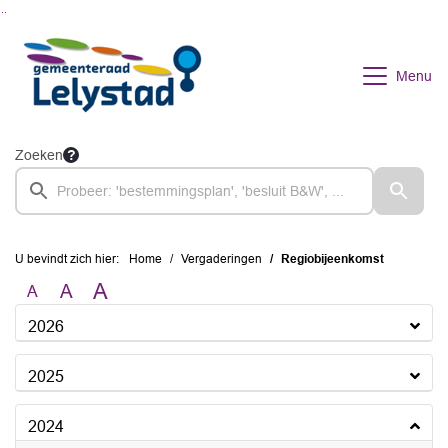
Ga naar de inhoud van deze pagina
Ga naar het zoeken
Ga naar het menu
Menu
Zoeken
U bevindt zich hier:
Home
Vergaderingen
Regiobijeenkomst
A
A
A
2026
2025
2024