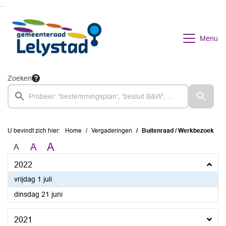
Ga naar de inhoud van deze pagina
Ga naar het zoeken
Ga naar het menu
Menu
Zoeken
U bevindt zich hier:
Home
Vergaderingen
Buitenraad / Werkbezoek
A
A
A
2022
2022
vrijdag 1 juli
2022
dinsdag 21 juni
2021