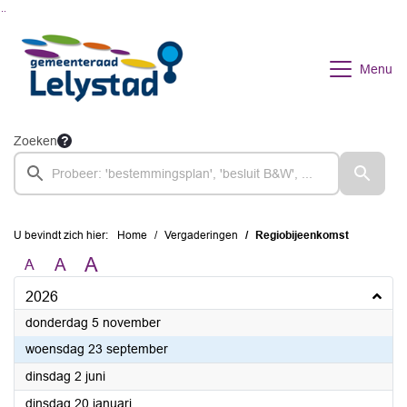
Ga naar de inhoud van deze pagina
Ga naar het zoeken
Ga naar het menu
Menu
Zoeken
U bevindt zich hier:
Home
Vergaderingen
Regiobijeenkomst
A
A
A
2026
2026
donderdag 5 november
2026
woensdag 23 september
2026
dinsdag 2 juni
2026
dinsdag 20 januari