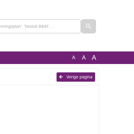
A
A
A
Vorige pagina