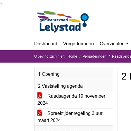
Ga naar de inhoud van deze pagina
Ga naar het zoeken
Ga naar het menu
Dashboard
Vergaderingen
Overzichten
U bevindt zich hier:
Home
Vergaderingen
Raadsverga
2 
1 Opening
2 Vaststelling agenda
Raadsagenda 19 november
2024
Spreektijdenregeling 3 uur -
maart 2024