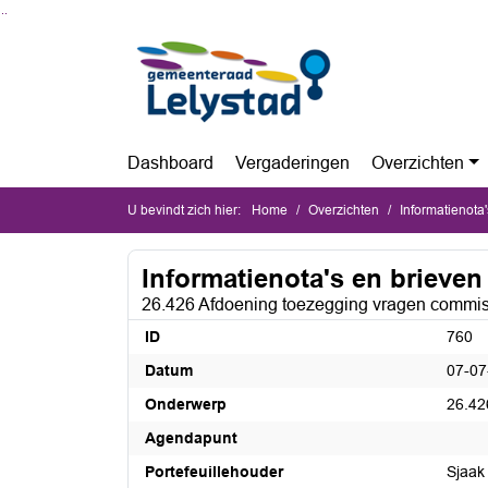
Ga naar de inhoud van deze pagina
Ga naar het zoeken
Ga naar het menu
Dashboard
Vergaderingen
Overzichten
U bevindt zich hier:
Home
Overzichten
Informatienota
Informatienota's en brieven
26.426 Afdoening toezegging vragen commis
ID
760
Datum
07-07
Onderwerp
26.42
Agendapunt
Portefeuillehouder
Sjaak