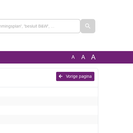
A
A
A
Vorige pagina