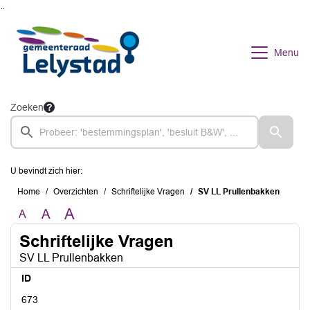
Ga naar de inhoud van deze pagina
Ga naar het zoeken
Ga naar het menu
Menu
Zoeken
U bevindt zich hier:
Home
Overzichten
Schriftelijke Vragen
SV LL Prullenbakken
A
A
A
Schriftelijke Vragen
SV LL Prullenbakken
ID
673