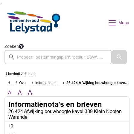
Ga naar de inhoud van deze pagina
Ga naar het zoeken
Ga naar het menu
Menu
Zoeken
U bevindt zich hier:
Home
Overzichten
Informatienota's en brieven
26.424 Afwijking bouwhoogte kavel 389 Klein Nooten Warande
A
A
A
Informatienota's en brieven
26.424 Afwijking bouwhoogte kavel 389 Klein Nooten
Warande
ID