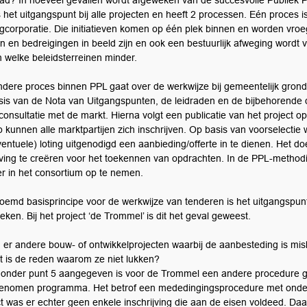
tad? In hoeveel gevallen wordt afgeweken van de succesvolle Publiek
 het uitgangspunt bij alle projecten en heeft 2 processen. Eén proces is 
gcorporatie. Die initiatieven komen op één plek binnen en worden vroegt
n en bedreigingen in beeld zijn en ook een bestuurlijk afweging wordt 
n welke beleidsterreinen minder.
ndere proces binnen PPL gaat over de werkwijze bij gemeentelijk grondb
sis van de Nota van Uitgangspunten, de leidraden en de bijbehorende 
consultatie met de markt. Hierna volgt een publicatie van het projec
p kunnen alle marktpartijen zich inschrijven. Op basis van voorselecti
entuele) loting uitgenodigd een aanbieding/offerte in te dienen. Het doe
ing te creëren voor het toekennen van opdrachten. In de PPL-methodi
er in het consortium op te nemen.
oemd basisprincipe voor de werkwijze van tenderen is het uitgangspunt
ken. Bij het project ‘de Trommel’ is dit het geval geweest.
n er andere bouw- of ontwikkelprojecten waarbij de aanbesteding is mislu
t is de reden waarom ze niet lukken?
 onder punt 5 aangegeven is voor de Trommel een andere procedure g
enomen programma. Het betrof een mededingingsprocedure met onderh
ct was er echter geen enkele inschrijving die aan de eisen voldeed. Daa