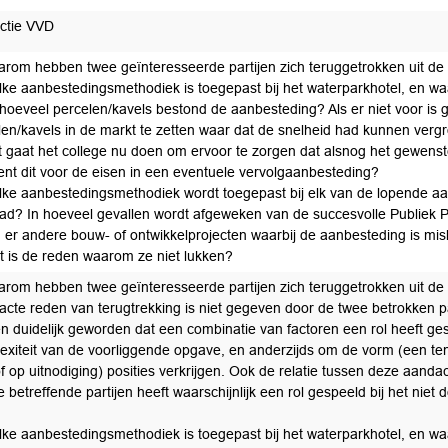
ctie VVD
arom hebben twee geïnteresseerde partijen zich teruggetrokken uit de
lke aanbestedingsmethodiek is toegepast bij het waterparkhotel, en 
t hoeveel percelen/kavels bestond de aanbesteding? Als er niet voor i
len/kavels in de markt te zetten waar dat de snelheid had kunnen verg
t gaat het college nu doen om ervoor te zorgen dat alsnog het gewenst
ent dit voor de eisen in een eventuele vervolgaanbesteding?
lke aanbestedingsmethodiek wordt toegepast bij elk van de lopende aa
tad? In hoeveel gevallen wordt afgeweken van de succesvolle Publiek
n er andere bouw- of ontwikkelprojecten waarbij de aanbesteding is mislu
t is de reden waarom ze niet lukken?
arom hebben twee geïnteresseerde partijen zich teruggetrokken uit de
acte reden van terugtrekking is niet gegeven door de twee betrokken p
en duidelijk geworden dat een combinatie van factoren een rol heeft ges
exiteit van de voorliggende opgave, en anderzijds om de vorm (een tende
of op uitnodiging) posities verkrijgen. Ook de relatie tussen deze aand
 betreffende partijen heeft waarschijnlijk een rol gespeeld bij het niet 
lke aanbestedingsmethodiek is toegepast bij het waterparkhotel, en 