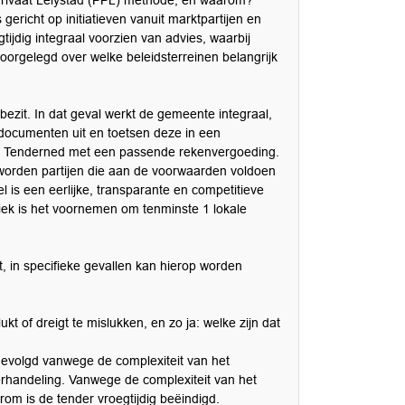
 Privaat Lelystad (PPL) methode, en waarom?
gericht op initiatieven vanuit marktpartijen en
ijdig integraal voorzien van advies, waarbij
voorgelegd over welke beleidsterreinen belangrijk
ezit. In dat geval werkt de gemeente integraal,
documenten uit en toetsen deze in een
t op Tenderned met een passende rekenvergoeding.
e worden partijen die aan de voorwaarden voldoen
l is een eerlijke, transparante en competitieve
ek is het voornemen om tenminste 1 lokale
, in specifieke gevallen kan hierop worden
kt of dreigt te mislukken, en zo ja: welke zijn dat
evolgd vanwege de complexiteit van het
andeling. Vanwege de complexiteit van het
rom is de tender vroegtijdig beëindigd.