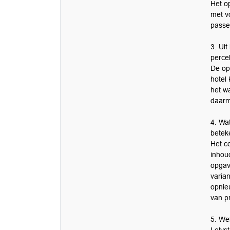
Het o
met v
passe
3. Ui
perce
De opg
hotel
het w
daarm
4. Wa
betek
Het c
inhou
opgav
varia
opnie
van p
5. We