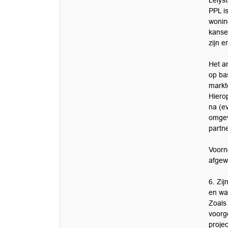
Lelys
PPL is
wonin
kanse
zijn e
Het a
op ba
markt
Hiero
na (ev
omgev
partn
Voorn
afgewe
6. Zij
en wa
Zoals
voorg
proje