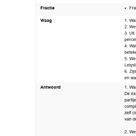
Fractie
Fra
Vraag
1. Wa
2. We
3. Ui
perce
4. Wa
betek
5. We
Lelys
6. Zij
en wa
Antwoord
1. Wa
De ex
partij
compl
zelf (
van de
2. We