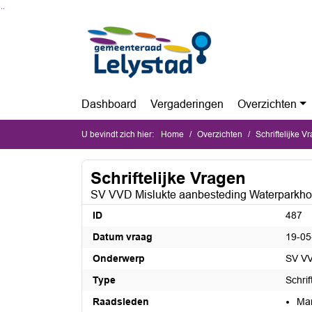
Ga naar de inhoud van deze pagina
Ga naar het zoeken
Ga naar het menu
Dashboard
Vergaderingen
Overzichten
U bevindt zich hier:
Home
Overzichten
Schriftelijke V
Schriftelijke Vragen
SV VVD Mislukte aanbesteding Waterparkho
ID
487
Datum vraag
19-05
Onderwerp
SV VV
Type
Schrif
Raadsleden
Mar