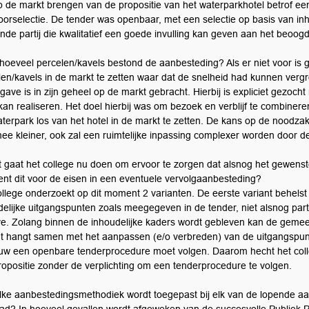
p de markt brengen van de propositie van het waterparkhotel betrof ee
oorselectie. De tender was openbaar, met een selectie op basis van i
nde partij die kwalitatief een goede invulling kan geven aan het beoog
t hoeveel percelen/kavels bestond de aanbesteding? Als er niet voor i
len/kavels in de markt te zetten waar dat de snelheid had kunnen verg
ave is in zijn geheel op de markt gebracht. Hierbij is expliciet gezocht
 kan realiseren. Het doel hierbij was om bezoek en verblijf te combine
aterpark los van het hotel in de markt te zetten. De kans op de noodzak
ee kleiner, ook zal een ruimtelijke inpassing complexer worden door d
t gaat het college nu doen om ervoor te zorgen dat alsnog het gewenst
ent dit voor de eisen in een eventuele vervolgaanbesteding?
ollege onderzoekt op dit moment 2 varianten. De eerste variant behelst
delijke uitgangspunten zoals meegegeven in de tender, niet alsnog parti
e. Zolang binnen de inhoudelijke kaders wordt gebleven kan de gemeen
nt hangt samen met het aanpassen (e/o verbreden) van de uitgangspunt
uw een openbare tenderprocedure moet volgen. Daarom hecht het colle
ropositie zonder de verplichting om een tenderprocedure te volgen.
lke aanbestedingsmethodiek wordt toegepast bij elk van de lopende aa