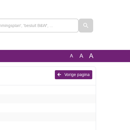
A
A
A
Vorige pagina