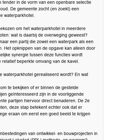
n tender in de vorm van een openbare selectie
nhoud. De gemeente zocht (en zoekt) een
de waterparkhotel.
s gekozen om het waterparkhotel in meerdere
roten: wat is daarbij de overweging geweest?
 naar een partij die zowel een waterpark als een
ren. Het opknippen van de opgave kan alleen door
elijke synergie tussen deze functies wordt
e relatief beperkte omvang van de kavel.
e waterparkhotel gerealiseerd wordt? En wat
 om te bekijken of er binnen de gestelde
jen geïnteresseerd zijn in de voorliggende
te partijen hiervoor direct benaderen. De 2e
en, deze stap betekent echter ook dat er
ge eraan om eerst een goed beeld te krijgen
nbestedingen van ontwikkel- en bouwprojecten in