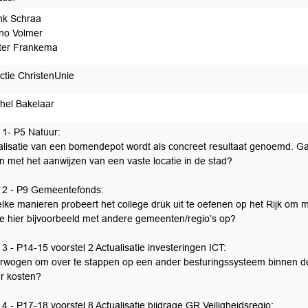
nk Schraa
no Volmer
ter Frankema
ctie ChristenUnie
hel Bakelaar
 1- P5 Natuur:
alisatie van een bomendepot wordt als concreet resultaat genoemd. Gaat 
n met het aanwijzen van een vaste locatie in de stad?
 2 - P9 Gemeentefonds:
lke manieren probeert het college druk uit te oefenen op het Rijk om
ge hier bijvoorbeeld met andere gemeenten/regio’s op?
3 - P14-15 voorstel 2 Actualisatie investeringen ICT:
erwogen om over te stappen op een ander besturingssysteem binnen de o
r kosten?
4 - P17-18 voorstel 8 Actualisatie bijdrage GR Veiligheidsregio: