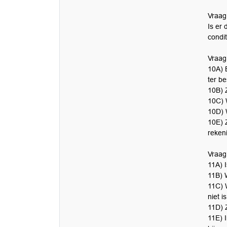
Vraag
Is er 
condit
Vraag 
10A) B
ter b
10B) 
10C) 
10D) 
10E) 
reken
Vraag
11A) 
11B) W
11C) 
niet i
11D) 
11E) I