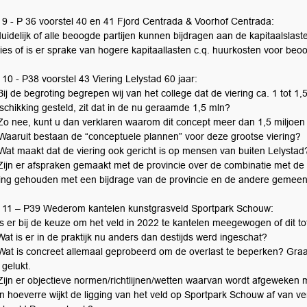
 9 - P 36 voorstel 40 en 41 Fjord Centrada & Voorhof Centrada:
duidelijk of alle beoogde partijen kunnen bijdragen aan de kapitaalslas
ies of is er sprake van hogere kapitaallasten c.q. huurkosten voor beo
10 - P38 voorstel 43 Viering Lelystad 60 jaar:
ij de begroting begrepen wij van het college dat de viering ca. 1 tot 
eschikking gesteld, zit dat in de nu geraamde 1,5 mln?
Zo nee, kunt u dan verklaren waarom dit concept meer dan 1,5 miljoen
Waaruit bestaan de “conceptuele plannen” voor deze grootse viering?
Wat maakt dat de viering ook gericht is op mensen van buiten Lelystad
Zijn er afspraken gemaakt met de provincie over de combinatie met de 
ing gehouden met een bijdrage van de provincie en de andere gemeent
 11 – P39 Wederom kantelen kunstgrasveld Sportpark Schouw:
Is er bij de keuze om het veld in 2022 te kantelen meegewogen of dit 
at is er in de praktijk nu anders dan destijds werd ingeschat?
Wat is concreet allemaal geprobeerd om de overlast te beperken? Graa
s gelukt.
Zijn er objectieve normen/richtlijnen/wetten waarvan wordt afgeweken m
n hoeverre wijkt de ligging van het veld op Sportpark Schouw af van ve