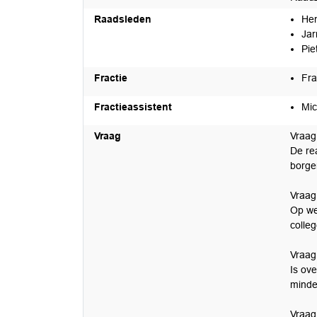
Raadsleden
He
Jar
Pie
Fractie
Fra
Fractieassistent
Mic
Vraag
Vraag
De re
borge
Vraag
Op we
colle
Vraag 
Is ov
minde
Vraag 