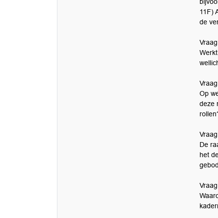
bijvo
11F) 
de ve
Vraag
Werkt
welli
Vraag
Op we
deze 
rollen
Vraag
De ra
het d
gebod
Vraag 
Waaro
kader