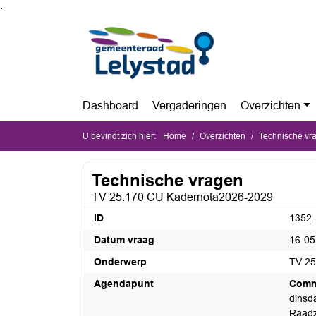
Ga naar de inhoud van deze pagina
Ga naar het zoeken
Ga naar het menu
Dashboard
Vergaderingen
Overzichten
U bevindt zich hier:
Home
Overzichten
Technische vr
Technische vragen
TV 25.170 CU Kadernota2026-2029
ID
1352
Datum vraag
16-05
Onderwerp
TV 25
Agendapunt
Commi
dinsda
Raadz