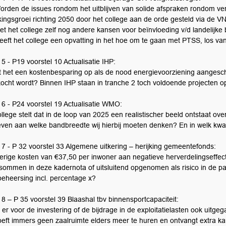
orden de issues rondom het uitblijven van solide afspraken rondom ver
kingsgroei richting 2050 door het college aan de orde gesteld via de 
et het college zelf nog andere kansen voor beïnvloeding v/d landelijke 
eeft het college een opvatting in het hoe om te gaan met PTSS, los van
5 - P19 voorstel 10 Actualisatie IHP:
t het een kostenbesparing op als de nood energievoorziening aangescha
kocht wordt? Binnen IHP staan in tranche 2 toch voldoende projecten o
 6 - P24 voorstel 19 Actualisatie WMO:
llege stelt dat in de loop van 2025 een realistischer beeld ontstaat ov
ven aan welke bandbreedte wij hierbij moeten denken? En in welk kwar
 7 - P 32 voorstel 33 Algemene uitkering – herijking gemeentefonds:
erige kosten van €37,50 per inwoner aan negatieve herverdelingseffect
sommen in deze kadernota of uitsluitend opgenomen als risico in de 
beheersing incl. percentage x?
8 – P 35 voorstel 39 Blaashal tbv binnensportcapaciteit:
 er voor de investering of de bijdrage in de exploitatielasten ook uitg
oeft immers geen zaalruimte elders meer te huren en ontvangt extra ka