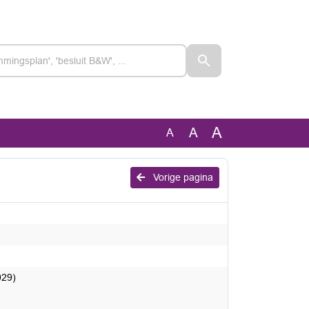
A
A
A
Vorige pagina
029)