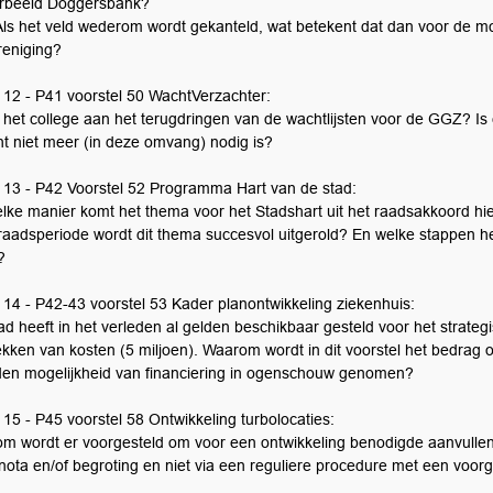
orbeeld Doggersbank?
Als het veld wederom wordt gekanteld, wat betekent dat dan voor de mo
reniging?
 12 - P41 voorstel 50 WachtVerzachter:
 het college aan het terugdringen van de wachtlijsten voor de GGZ? Is 
cht niet meer (in deze omvang) nodig is?
 13 - P42 Voorstel 52 Programma Hart van de stad:
lke manier komt het thema voor het Stadshart uit het raadsakkoord hier
raadsperiode wordt dit thema succesvol uitgerold? En welke stappen hee
?
 14 - P42-43 voorstel 53 Kader planontwikkeling ziekenhuis:
ad heeft in het verleden al gelden beschikbaar gesteld voor het strate
ekken van kosten (5 miljoen). Waarom wordt in dit voorstel het bedrag
en mogelijkheid van financiering in ogenschouw genomen?
15 - P45 voorstel 58 Ontwikkeling turbolocaties:
m wordt er voorgesteld om voor een ontwikkeling benodigde aanvullend
nota en/of begroting en niet via een reguliere procedure met een voorg