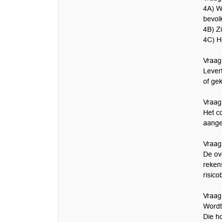
4A) W
bevol
4B) Zi
4C) H
Vraag 
Lever
of ge
Vraag
Het co
aange
Vraag
De ov
reken
risico
Vraag 
Wordt
Die h