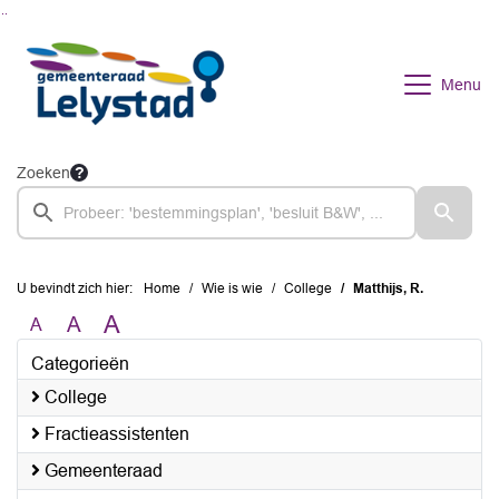
Ga naar de inhoud van deze pagina
Ga naar het zoeken
Ga naar het menu
Menu
Zoeken
U bevindt zich hier:
Home
Wie is wie
College
Matthijs, R.
A
A
A
Categorieën
College
Fractieassistenten
Gemeenteraad