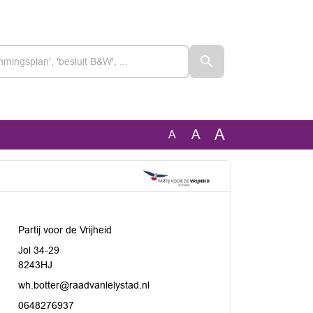
A
A
A
Partij voor de Vrijheid
Jol 34-29
8243HJ
wh.botter@raadvanlelystad.nl
0648276937