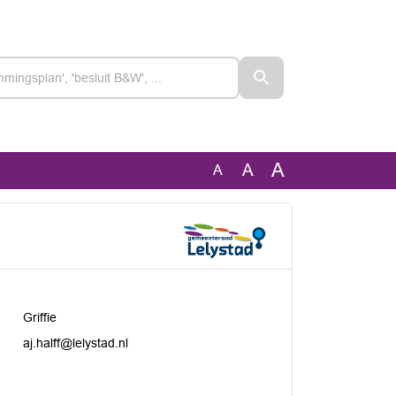
A
A
A
Griffie
aj.halff@lelystad.nl