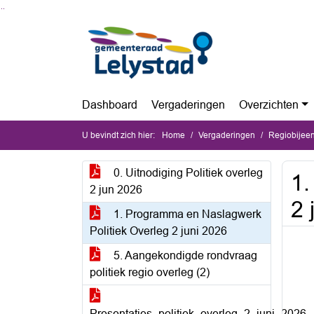
Ga naar de inhoud van deze pagina
Ga naar het zoeken
Ga naar het menu
Dashboard
Vergaderingen
Overzichten
U bevindt zich hier:
Home
Vergaderingen
Regiobijeen
0. Uitnodiging Politiek overleg
1.
2 jun 2026
2 
1. Programma en Naslagwerk
Politiek Overleg 2 juni 2026
5. Aangekondigde rondvraag
politiek regio overleg (2)
Presentaties_politiek_overleg_2_juni_2026_