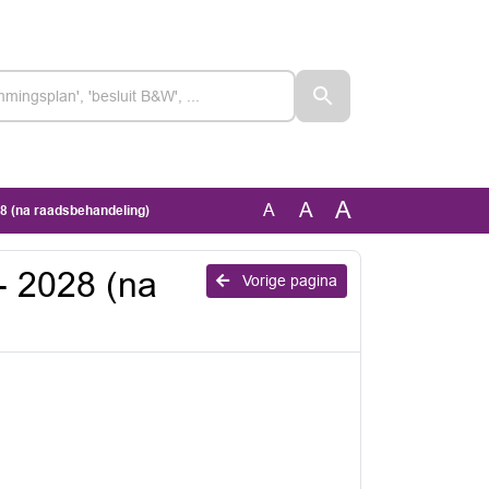
A
A
A
8 (na raadsbehandeling)
- 2028 (na
Vorige pagina