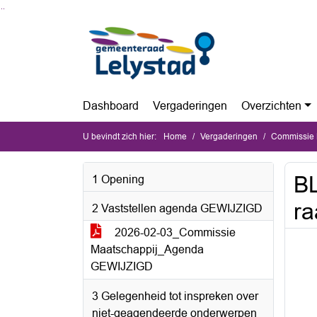
Ga naar de inhoud van deze pagina
Ga naar het zoeken
Ga naar het menu
Dashboard
Vergaderingen
Overzichten
U bevindt zich hier:
Home
Vergaderingen
Commissie M
BL
1 Opening
ra
2 Vaststellen agenda GEWIJZIGD
2026-02-03_Commissie
Maatschappij_Agenda
GEWIJZIGD
3 Gelegenheid tot inspreken over
niet-geagendeerde onderwerpen