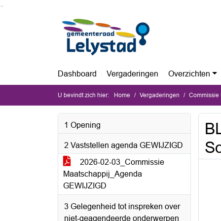
Ga naar de inhoud van deze pagina
Ga naar het zoeken
Ga naar het menu
Dashboard
Vergaderingen
Overzichten
U bevindt zich hier:
Home
Vergaderingen
Commissie M
BL
1 Opening
So
2 Vaststellen agenda GEWIJZIGD
2026-02-03_Commissie
Maatschappij_Agenda
GEWIJZIGD
3 Gelegenheid tot inspreken over
niet-geagendeerde onderwerpen