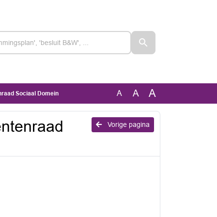
A
A
A
enraad Sociaal Domein
iëntenraad
Vorige pagina