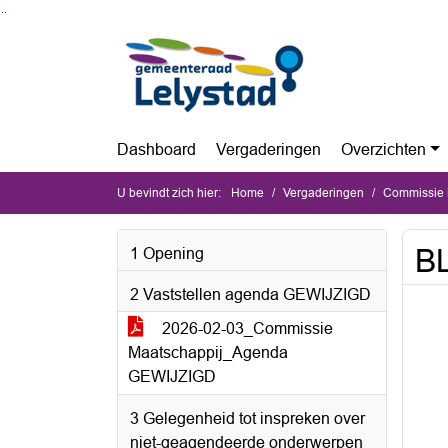
Ga naar de inhoud van deze pagina
Ga naar het zoeken
Ga naar het menu
Dashboard
Vergaderingen
Overzichten
U bevindt zich hier:
Home
Vergaderingen
Commissie M
BL
1 Opening
2 Vaststellen agenda GEWIJZIGD
2026-02-03_Commissie
Maatschappij_Agenda
GEWIJZIGD
3 Gelegenheid tot inspreken over
niet-geagendeerde onderwerpen