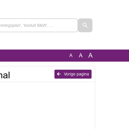
A
A
A
hal
Vorige pagina