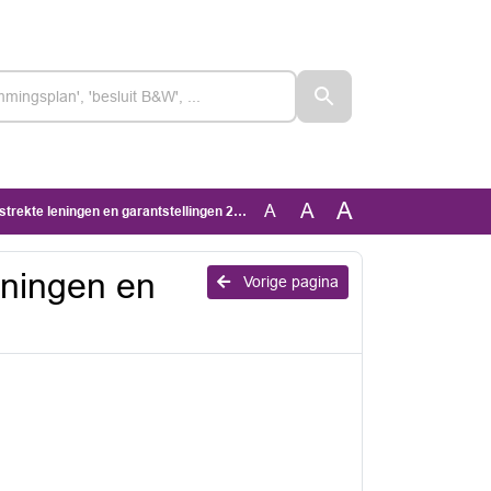
A
A
A
trekte leningen en garantstellingen 2024
eningen en
Vorige pagina