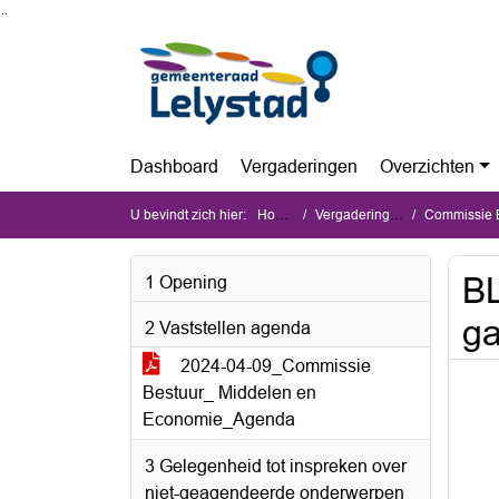
Ga naar de inhoud van deze pagina
Ga naar het zoeken
Ga naar het menu
Dashboard
Vergaderingen
Overzichten
U bevindt zich hier:
Home
Vergaderingen
Commissie Be
BL
1 Opening
ga
2 Vaststellen agenda
2024-04-09_Commissie
Bestuur_ Middelen en
Economie_Agenda
3 Gelegenheid tot inspreken over
niet-geagendeerde onderwerpen