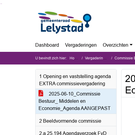
Ga naar de inhoud van deze pagina
Ga naar het zoeken
Ga naar het menu
Dashboard
Vergaderingen
Overzichten
U bevindt zich hier:
Home
Vergaderingen
Commissie Be
20
1 Opening en vaststelling agenda
EXTRA commissievergadering
E
2025-06-10_Commissie
Bestuur_ Middelen en
Economie_Agenda AANGEPAST
2 Beeldvormende commissie
2.a 25.194 Agendaverzoek FvD