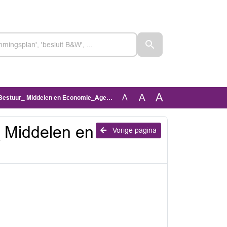
A
A
A
r_ Middelen en Economie_Agenda AANGEPAST
 Middelen en
Vorige pagina