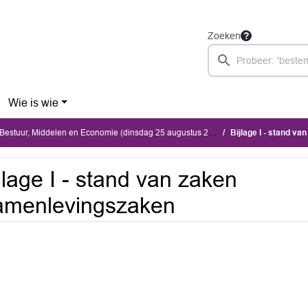
Zoeken
Wie is wie
estuur, Middelen en Economie (dinsdag 25 augustus 2026)
Bijlage I - stand v
jlage I - stand van zaken
amenlevingszaken