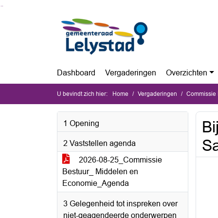
Ga naar de inhoud van deze pagina
Ga naar het zoeken
Ga naar het menu
Dashboard
Vergaderingen
Overzichten
U bevindt zich hier:
Home
Vergaderingen
Commissie B
Bi
1 Opening
S
2 Vaststellen agenda
2026-08-25_Commissie
Bestuur_ Middelen en
Economie_Agenda
3 Gelegenheid tot inspreken over
niet-geagendeerde onderwerpen