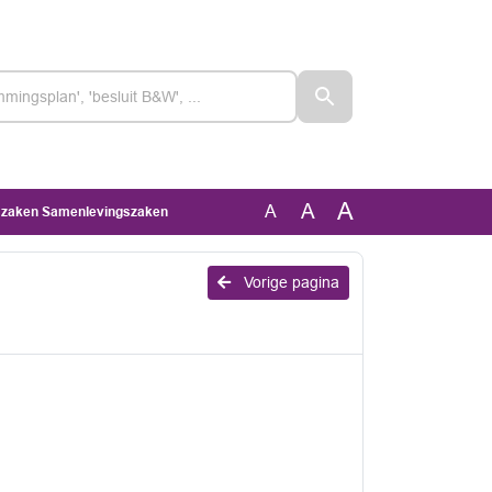
A
A
A
an zaken Samenlevingszaken
Vorige pagina