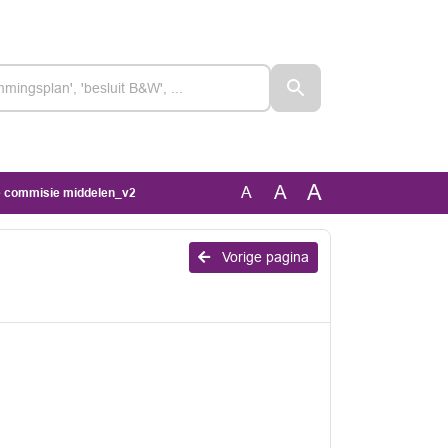
A
A
A
e commisie middelen_v2
Vorige pagina