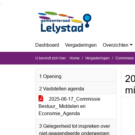
Ga naar de inhoud van deze pagina
Ga naar het zoeken
Ga naar het menu
Dashboard
Vergaderingen
Overzichten
U bevindt zich hier:
Home
Vergaderingen
Commissie B
20
1 Opening
m
2 Vaststellen agenda
2025-06-17_Commissie
Bestuur_ Middelen en
Economie_Agenda
3 Gelegenheid tot inspreken over
niet-geagendeerde onderwerpen