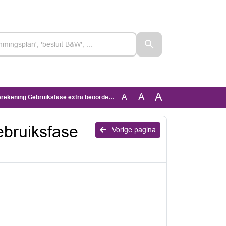
A
A
A
ekening Gebruiksfase extra beoordeling
bruiksfase
Vorige pagina