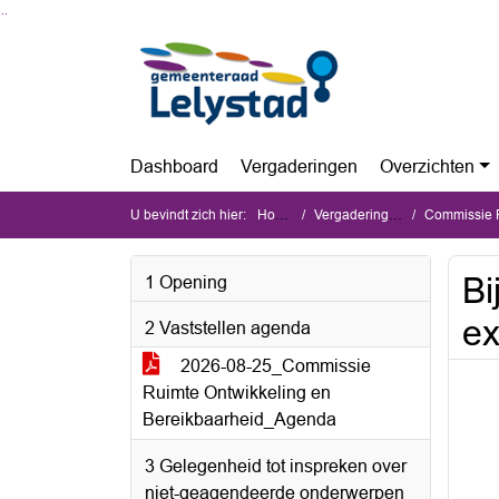
Ga naar de inhoud van deze pagina
Ga naar het zoeken
Ga naar het menu
Dashboard
Vergaderingen
Overzichten
U bevindt zich hier:
Home
Vergaderingen
Commissie Rui
Bi
1 Opening
ex
2 Vaststellen agenda
2026-08-25_Commissie
Ruimte Ontwikkeling en
Bereikbaarheid_Agenda
3 Gelegenheid tot inspreken over
niet-geagendeerde onderwerpen