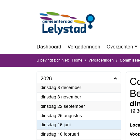
Ga naar de inhoud van deze pagina
Ga naar het zoeken
Ga naar het menu
Dashboard
Vergaderingen
Overzichten
U bevindt zich hier:
Home
Vergaderingen
Commissie 
2026
Co
2026
dinsdag 8 december
Be
2026
dinsdag 3 november
di
2026
dinsdag 22 september
19:3
2026
dinsdag 25 augustus
2026
dinsdag 16 juni
Loca
2026
dinsdag 10 februari
Voorz