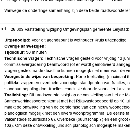
Vanwege de onderlinge samenhang zijn deze beide raadsvoorstellen 
.b.1
26.309 Vaststelling wijziging Omgevingsplan gemeente Lelystad:
Uitgenodigd:
Voor dit agendapunt is wethouder Kruis uitgenodigd
Overige aanwezigen:
Tijdsduur:
30 minuten
Technische vragen:
Technische vragen gesteld voor vrijdag 12 jun
commissievergadering beantwoord (of er wordt gemotiveerd aangege
vragen gesteld na de deadline kunnen mogelijk niet meer voor de v
Voorgestelde wijze van bespreking:
Korte toelichting (maximaal 5 
politieke vragen en eventuele voorlopige standpunten van fracties, r
standpuntbepaling door fracties, conclusie door de voorzitter t.a.v. 
Toelichting:
Dit raadsvoorstel volgt op de vaststelling van het de M
Samenwerkingsovereenkomst met het Rijksvastgoedbedrijf op 16 jul
maakt de ontwikkeling van de eerste fase van een nieuw woongebie
planologisch mogelijk met een divers woonprogramma. De eerste fa
Valkenstede (buurtschap 6), Overbeke (buurtschap 7) en een groot
10a). Om deze ontwikkeling juridisch planologisch mogelijk te mak