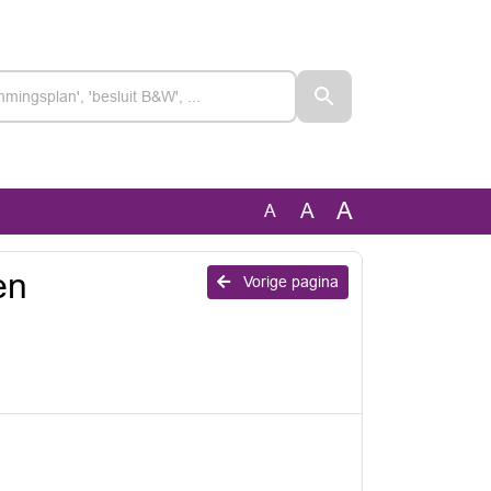
A
A
A
en
Vorige pagina