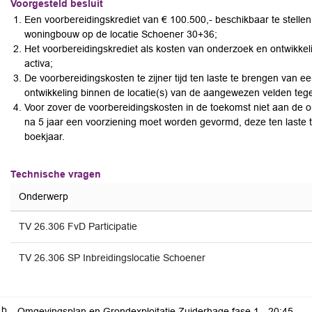
Voorgesteld besluit
Een voorbereidingskrediet van € 100.500,- beschikbaar te stelle
woningbouw op de locatie Schoener 30+36;
Het voorbereidingskrediet als kosten van onderzoek en ontwikkel
activa;
De voorbereidingskosten te zijner tijd ten laste te brengen van ee
ontwikkeling binnen de locatie(s) van de aangewezen velden te
Voor zover de voorbereidingskosten in de toekomst niet aan de 
na 5 jaar een voorziening moet worden gevormd, deze ten laste t
boekjaar.
Technische vragen
Onderwerp
TV 26.306 FvD Participatie
TV 26.306 SP Inbreidingslocatie Schoener
.b
Omgevingsplan en Grondexploitatie Zuiderhage fase 1 -
20:45