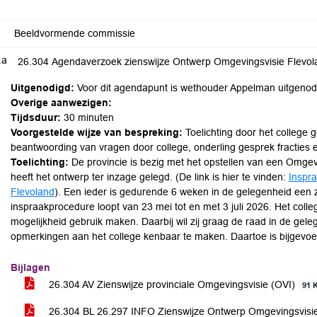
Beeldvormende commissie
.a
26.304 Agendaverzoek zienswijze Ontwerp Omgevingsvisie Flevol
Uitgenodigd:
Voor dit agendapunt is wethouder Appelman uitgenod
Overige aanwezigen:
Tijdsduur:
30 minuten
Voorgestelde wijze van bespreking:
Toelichting door het college 
beantwoording van vragen door college, onderling gesprek fracties en
Toelichting:
De provincie is bezig met het opstellen van een Omge
heeft het ontwerp ter inzage gelegd. (De link is hier te vinden:
Inspra
Flevoland
). Een ieder is gedurende 6 weken in de gelegenheid een 
inspraakprocedure loopt van 23 mei tot en met 3 juli 2026. Het col
mogelijkheid gebruik maken. Daarbij wil zij graag de raad in de gel
opmerkingen aan het college kenbaar te maken. Daartoe is bijgevo
Bijlagen
26.304 AV Zienswijze provinciale Omgevingsvisie (OVI)
91 
26.304 BL 26.297 INFO Zienswijze Ontwerp Omgevingsvisi