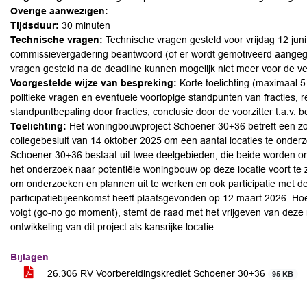
Overige aanwezigen:
Tijdsduur:
30 minuten
Technische vragen:
Technische vragen gesteld voor vrijdag 12 jun
commissievergadering beantwoord (of er wordt gemotiveerd aangege
vragen gesteld na de deadline kunnen mogelijk niet meer voor de v
Voorgestelde wijze van bespreking:
Korte toelichting (maximaal 5 
politieke vragen en eventuele voorlopige standpunten van fracties, r
standpuntbepaling door fracties, conclusie door de voorzitter t.a.v. 
Toelichting:
Het woningbouwproject Schoener 30+36 betreft een zog
collegebesluit van 14 oktober 2025 om een aantal locaties te onderz
Schoener 30+36 bestaat uit twee deelgebieden, die beide worden 
het onderzoek naar potentiële woningbouw op deze locatie voort te z
om onderzoeken en plannen uit te werken en ook participatie met d
participatiebijeenkomst heeft plaatsgevonden op 12 maart 2026. Hoew
volgt (go-no go moment), stemt de raad met het vrijgeven van deze m
ontwikkeling van dit project als kansrijke locatie.
Bijlagen
26.306 RV Voorbereidingskrediet Schoener 30+36
95 KB