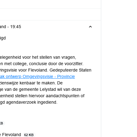
and -
19:45
igd
gelegenheid voor het stellen van vragen,
 met college, conclusie door de voorzitter.
vingsvisie voor Flevoland. Gedeputeerde Staten
ak ontwerp Omgevingsvisie - Provincie
zienswijze kenbaar te maken. De
lege van de gemeente Lelystad wil van deze
egenheid stellen hiervoor aandachtspunten of
egd agendaverzoek ingediend.
KB
e Flevoland
62 KB