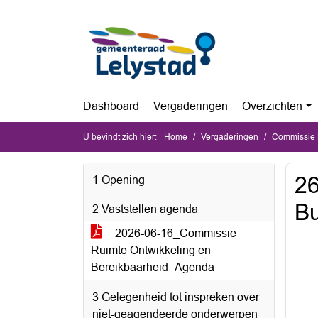
Ga naar de inhoud van deze pagina
Ga naar het zoeken
Ga naar het menu
Dashboard
Vergaderingen
Overzichten
U bevindt zich hier:
Home
Vergaderingen
Commissie Ru
26
1 Opening
Bu
2 Vaststellen agenda
2026-06-16_Commissie
Ruimte Ontwikkeling en
Bereikbaarheid_Agenda
3 Gelegenheid tot inspreken over
niet-geagendeerde onderwerpen