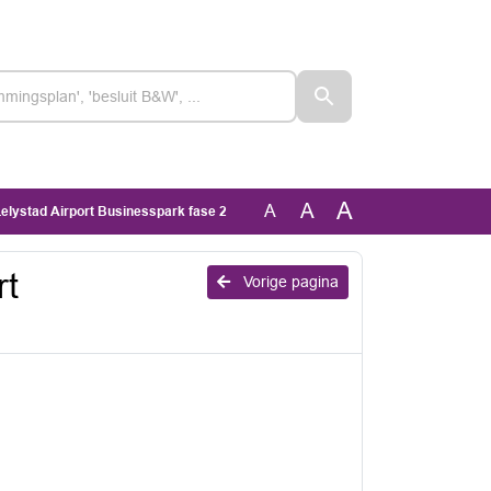
A
A
A
elystad Airport Businesspark fase 2
rt
Vorige pagina