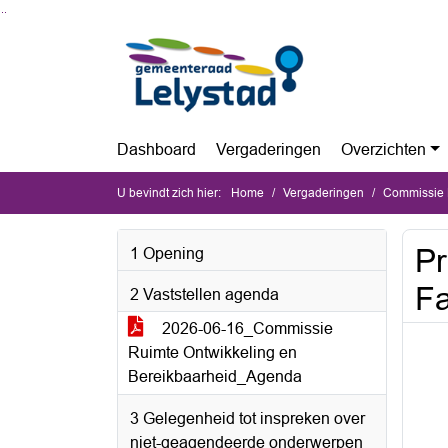
Ga naar de inhoud van deze pagina
Ga naar het zoeken
Ga naar het menu
Dashboard
Vergaderingen
Overzichten
U bevindt zich hier:
Home
Vergaderingen
Commissie Ru
Pr
1 Opening
Fa
2 Vaststellen agenda
2026-06-16_Commissie
Ruimte Ontwikkeling en
Bereikbaarheid_Agenda
3 Gelegenheid tot inspreken over
niet-geagendeerde onderwerpen