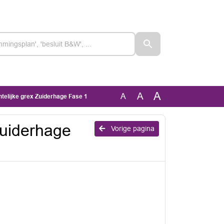
A
A
A
telijke grex Zuiderhage Fase 1
Zuiderhage
Vorige pagina