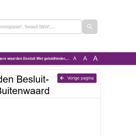
A
A
A
den Besluit-Wet geluidhinder, bouwveld 10A Buitenwaard
den Besluit-
Vorige pagina
Buitenwaard