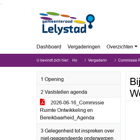
Ga naar de inhoud van deze pagina
Ga naar het zoeken
Ga naar het menu
Dashboard
Vergaderingen
Overzichten
U bevindt zich hier:
Home
Vergaderingen
Commissie Ruim
Bi
1 Opening
We
2 Vaststellen agenda
2026-06-16_Commissie
Ruimte Ontwikkeling en
Bereikbaarheid_Agenda
3 Gelegenheid tot inspreken over
niet-geagendeerde onderwerpen