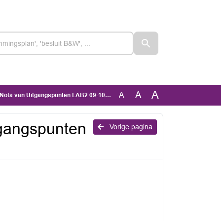
A
A
A
Nota van Uitgangspunten LAB2 09-10-23
tgangspunten
Vorige pagina