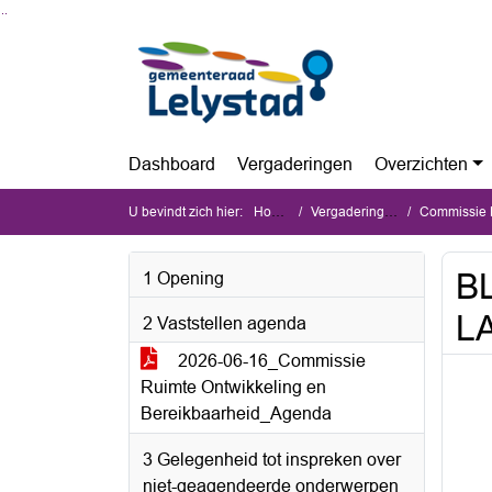
Ga naar de inhoud van deze pagina
Ga naar het zoeken
Ga naar het menu
Dashboard
Vergaderingen
Overzichten
U bevindt zich hier:
Home
Vergaderingen
Commissie Ru
BL
1 Opening
L
2 Vaststellen agenda
2026-06-16_Commissie
Ruimte Ontwikkeling en
Bereikbaarheid_Agenda
3 Gelegenheid tot inspreken over
niet-geagendeerde onderwerpen