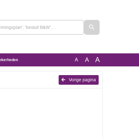
A
A
A
zekerheden
Vorige pagina