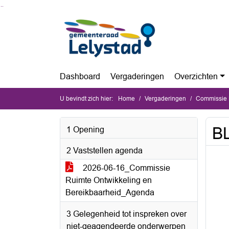
Ga naar de inhoud van deze pagina
Ga naar het zoeken
Ga naar het menu
Dashboard
Vergaderingen
Overzichten
U bevindt zich hier:
Home
Vergaderingen
Commissie Ru
BL
1 Opening
2 Vaststellen agenda
2026-06-16_Commissie
Ruimte Ontwikkeling en
Bereikbaarheid_Agenda
3 Gelegenheid tot inspreken over
niet-geagendeerde onderwerpen