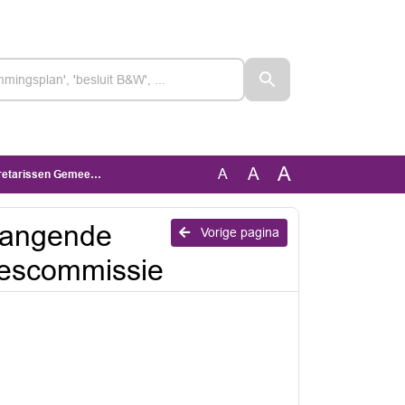
A
A
A
telijke Adviescommissie
vangende
Vorige pagina
iescommissie