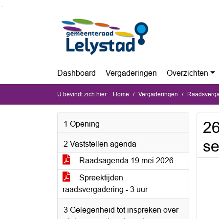
Ga naar de inhoud van deze pagina
Ga naar het zoeken
Ga naar het menu
Dashboard
Vergaderingen
Overzichten
U bevindt zich hier:
Home
Vergaderingen
Raadsverga
26
1 Opening
se
2 Vaststellen agenda
Raadsagenda 19 mei 2026
Spreektijden
raadsvergadering - 3 uur
3 Gelegenheid tot inspreken over