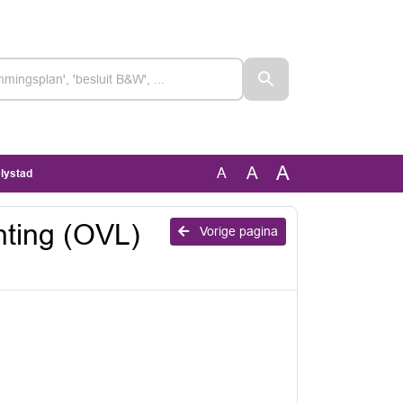
A
A
A
elystad
hting (OVL)
Vorige pagina