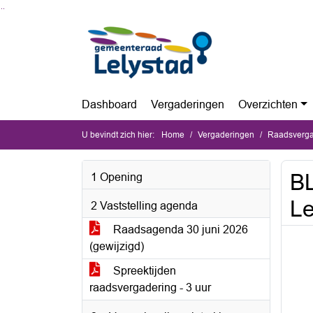
Ga naar de inhoud van deze pagina
Ga naar het zoeken
Ga naar het menu
Dashboard
Vergaderingen
Overzichten
U bevindt zich hier:
Home
Vergaderingen
Raadsvergad
BL
1 Opening
Le
2 Vaststelling agenda
Raadsagenda 30 juni 2026
(gewijzigd)
Spreektijden
raadsvergadering - 3 uur