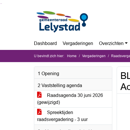
Ga naar de inhoud van deze pagina
Ga naar het zoeken
Ga naar het menu
Dashboard
Vergaderingen
Overzichten
U bevindt zich hier:
Home
Vergaderingen
Raadsvergad
BL
1 Opening
Ac
2 Vaststelling agenda
Raadsagenda 30 juni 2026
(gewijzigd)
Spreektijden
raadsvergadering - 3 uur