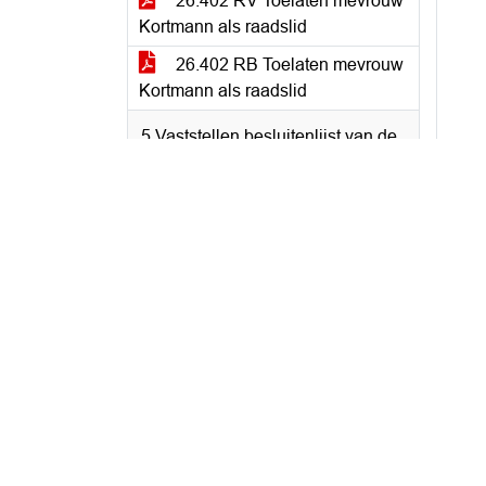
26.402 RV Toelaten mevrouw
Kortmann als raadslid
26.402 RB Toelaten mevrouw
Kortmann als raadslid
5 Vaststellen besluitenlijst van de
raadsvergadering van 15 juni en
lijst ingekomen stukken
5.a Vaststellen besluitenlijst
raadsvergadering van 15 juni
2026-06-
15_Raadsvergadering_Besluitenlijst
5.b Vaststellen lijst ingekomen
stukken
Ingekomen stukken mei-jun
6 Bemensing commissies en