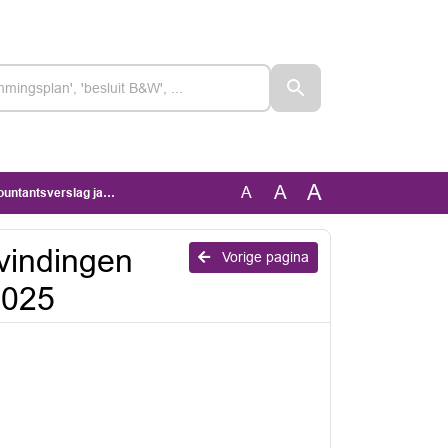
A
A
A
rslag jaarstukken 2025
vindingen
Vorige pagina
2025