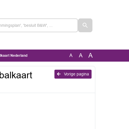
A
A
A
alkaart Nederland
balkaart
Vorige pagina