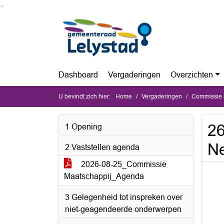
Ga naar de inhoud van deze pagina
Ga naar het zoeken
Ga naar het menu
Dashboard
Vergaderingen
Overzichten
U bevindt zich hier:
Home
Vergaderingen
Commissie 
26
1 Opening
N
2 Vaststellen agenda
2026-08-25_Commissie
Maatschappij_Agenda
3 Gelegenheid tot inspreken over
niet-geagendeerde onderwerpen