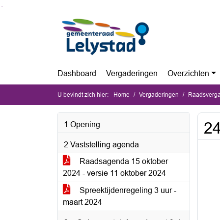
Ga naar de inhoud van deze pagina
Ga naar het zoeken
Ga naar het menu
Dashboard
Vergaderingen
Overzichten
U bevindt zich hier:
Home
Vergaderingen
Raadsverga
24
1 Opening
2 Vaststelling agenda
Raadsagenda 15 oktober
2024 - versie 11 oktober 2024
Spreektijdenregeling 3 uur -
maart 2024