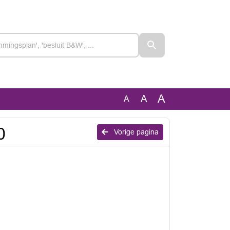
A
A
A
0
Vorige pagina