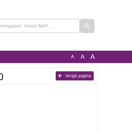
A
A
A
0
Vorige pagina