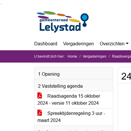
Ga naar de inhoud van deze pagina
Ga naar het zoeken
Ga naar het menu
Dashboard
Vergaderingen
Overzichten
U bevindt zich hier:
Home
Vergaderingen
Raadsverga
24
1 Opening
2 Vaststelling agenda
Raadsagenda 15 oktober
2024 - versie 11 oktober 2024
Spreektijdenregeling 3 uur -
maart 2024