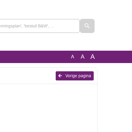
A
A
A
Vorige pagina