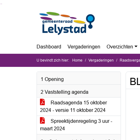
Ga naar de inhoud van deze pagina
Ga naar het zoeken
Ga naar het menu
Dashboard
Vergaderingen
Overzichten
U bevindt zich hier:
Home
Vergaderingen
Raadsverga
BL
1 Opening
2 Vaststelling agenda
Raadsagenda 15 oktober
2024 - versie 11 oktober 2024
Spreektijdenregeling 3 uur -
maart 2024