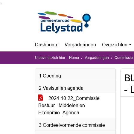
Ga naar de inhoud van deze pagina
Ga naar het zoeken
Ga naar het menu
Dashboard
Vergaderingen
Overzichten
U bevindt zich hier:
Home
Vergaderingen
Commissie B
BL
1 Opening
- 
2 Vaststellen agenda
2024-10-22_Commissie
Bestuur_ Middelen en
Economie_Agenda
3 Oordeelvormende commissie