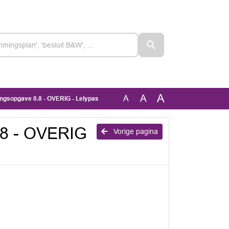
A
A
A
ngsopgave 0.8 - OVERIG - Lelypas
.8 - OVERIG
Vorige pagina